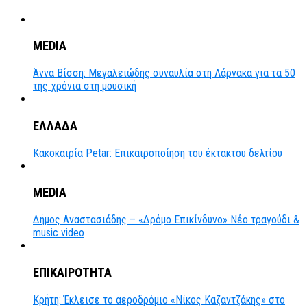
MEDIA
Άννα Βίσση: Μεγαλειώδης συναυλία στη Λάρνακα για τα 50
της χρόνια στη μουσική
ΕΛΛΑΔΑ
Κακοκαιρία Petar: Επικαιροποίηση του έκτακτου δελτίου
MEDIA
Δήμος Αναστασιάδης – «Δρόμο Επικίνδυνο» Νέο τραγούδι &
music video
ΕΠΙΚΑΙΡΟΤΗΤΑ
Κρήτη: Έκλεισε το αεροδρόμιο «Νίκος Καζαντζάκης» στο