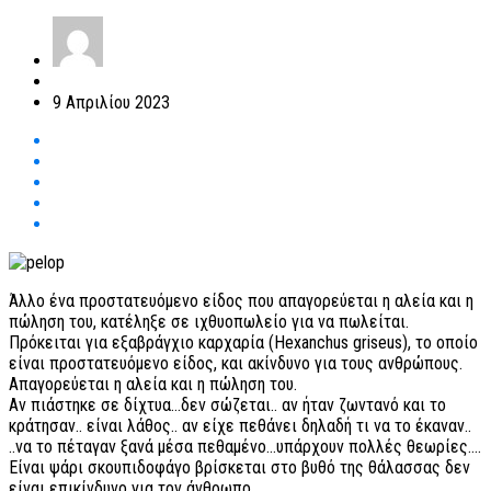
9 Απριλίου 2023
Άλλο ένα προστατευόμενο είδος που απαγορεύεται η αλεία και η
πώληση του, κατέληξε σε ιχθυοπωλείο για να πωλείται.
Πρόκειται για εξαβράγχιο καρχαρία (Hexanchus griseus), το οποίο
είναι προστατευόμενο είδος, και ακίνδυνο για τους ανθρώπους.
Απαγορεύεται η αλεία και η πώληση του.
Αν πιάστηκε σε δίχτυα…δεν σώζεται.. αν ήταν ζωντανό και το
κράτησαν.. είναι λάθος.. αν είχε πεθάνει δηλαδή τι να το έκαναν..
..να το πέταγαν ξανά μέσα πεθαμένο…υπάρχουν πολλές θεωρίες….
Είναι ψάρι σκουπιδοφάγο βρίσκεται στο βυθό της θάλασσας δεν
είναι επικίνδυνο για τον άνθρωπο….