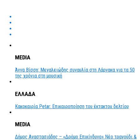
MEDIA
Άννα Βίσση: Μεγαλειώδης συναυλία στη Λάρνακα για τα 50
της χρόνια στη μουσική
ΕΛΛΑΔΑ
Κακοκαιρία Petar: Επικαιροποίηση του έκτακτου δελτίου
MEDIA
Δήμος Αναστασιάδης – «Δρόμο Επικίνδυνο» Νέο τραγούδι &