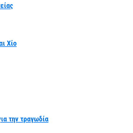
γείας
αι Χίο
για την τραγωδία