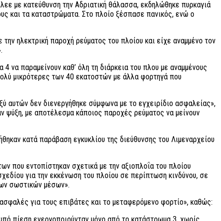
έπλεε με κατεύθυνση την Αδριατική θάλασσα, εκδηλώθηκε πυρκαγιά
ς και τα καταστρώματα. Στο πλοίο ξέσπασε πανικός, ενώ ο
την ηλεκτρική παροχή ρεύματος του πλοίου και είχε αναμμένο τον
.
4 να παραμείνουν καθ’ όλη τη διάρκεια του πλου με αναμμένους
πολύ μικρότερες των 40 εκατοστών με άλλα φορτηγά που
ξύ αυτών δεν διενεργήθηκε σύμφωνα με το εγχειρίδιο ασφαλείας»,
αν ψύξη, με αποτέλεσμα κάποιος παροχές ρεύματος να μείνουν
ήθηκαν κατά παράβαση εγκυκλίου της διεύθυνσης του Λιμεναρχείου
ων που εντοπίστηκαν σχετικά με την αξιοπλοΐα του πλοίου
σχεδίου για την εκκένωση του πλοίου σε περίπτωση κινδύνου, σε
των σωστικών μέσων».
ι ασφαλές για τους επιβάτες και το μεταφερόμενο φορτίο», καθώς:
 υπό πίεση ενεργοποιούνταν μόνο από το κατάστρωμα 3, χωρίς