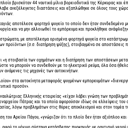
 πλοίο βρισκόταν 44 ναυτικά μίλια βορειοδυτικά της Κέρκυρας και 
αβε ανεξέλεγκτες διαστάσεις και εξαπλώθηκε σε όλους τους χώρου
νόντων.
γιάς αποτέλεσε φορτηγό ψυγείο το οποίο δεν ήταν συνδεδεμένο με 
τουργία και να μην αλλοιωθεί το εμπόρευμα και προκλήθηκε ανάφλεξη»
αστρώματα, με αποτέλεσμα ορισμένα φορτηγά ψυγεία στο κατάστρωμα 
ων προϊόντων (σ.σ. διατήρηση ψύξης), στοιβαγμένα σε αποστάσεις 
ι «η στοιβασία των οχημάτων και η διατήρηση των αποστάσεων μετα
 ώστε να μπορούν να συνδεθούν με το ηλεκτρικό ρεύμα, όλα όσα ήθελ
υν ανάμενες τις μηχανές των αυτοκινήτων.
 πλοίου» στα αυτοκίνητα μεταφοράς ψυγμένων εμπορευμάτων «διενεργ
τυπικό προσόν».
 ναυλώτριας Ελληνικής εταιρείας «είχαν λάβει γνώση των προβλημάτ
μεναρχείου Πάτρας και τα οποία αφορούσαν ιδίως σε ελλείψεις του 
ασίας, λόγω προβλημάτων στις θύρες αποκλεισμού και στον τομέα 
αση του Αρείου Πάγου, «γνώριζαν ότι το πλοίο δεν ήταν αξιόπλοο κα
, αφού το μόνιμο σύστημα κατάσβεσης πυρκαγιάς με ραντισμό νερού