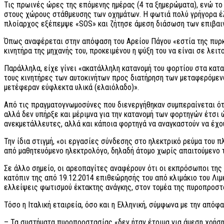
Τις πρωινές ώρες της επόμενης ημέρας (4 τα ξημερώματα), ενώ το
στους χώρους στάθμευσης των οχημάτων. Η φωτιά πολύ γρήγορα έλ
πλοίαρχος εξέπεμψε «SOS» και ζήτησε άμεση διάσωση των επιβαι
Όπως αναφέρεται στην απόφαση του Αρείου Πάγου «εστία της πυρκα
κινητήρα της μηχανής του, προκειμένου η ψύξη του να είναι σε λει
Παράλληλα, είχε γίνει «ακατάλληλη κατανομή του φορτίου στα κατ
τους κινητήρες των αυτοκινήτων προς διατήρηση των μεταφερόμεν
μετέφεραν εύφλεκτα υλικά (ελαιόλαδο)».
Από τις πραγματογνωμοσύνες που διενεργήθηκαν συμπεραίνεται ότ
αλλά δεν υπήρξε και μέριμνα για την κατανομή των φορτηγών έτσι
ανεκμετάλλευτες, αλλά και κάποια φορτηγά να αναγκαστούν να έχο
Την ίδια στιγμή, «οι εργασίες σύνδεσης στο ηλεκτρικό ρεύμα του
από μαθητευόμενο ηλεκτρολόγο, δηλαδή άτομο χωρίς απαιτούμενο 
Σε άλλο σημείο, οι αρεοπαγίτες αναφέρουν ότι οι εκπρόσωποι της
κατόπιν της από 19.12.2014 επιθεώρησής του από κλιμάκιο του Λι
ελλείψεις φωτισμού έκτακτης ανάγκης, στον τομέα της πυροπροστ
Τόσο η Ιταλική εταιρεία, όσο και η Ελληνική, σύμφωνα με την απόφ
– Τα συστήματα πυροπροστασίας «δεν ήταν έτοιμα για άμεση χρήση