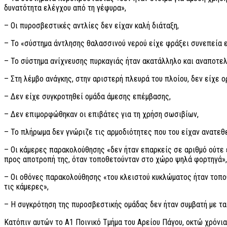
δυνατότητα ελέγχου από τη γέφυρα»,
– Οι πυροσβεστικές αντλίες δεν είχαν καλή διάταξη,
– Το «σύστημα άντλησης θαλασσινού νερού είχε φράξει συνεπεία 
– Το σύστημα ανίχνευσης πυρκαγιάς ήταν ακατάλληλο και αναποτελ
– Στη λέμβο ανάγκης, στην αριστερή πλευρά του πλοίου, δεν είχε 
– Δεν είχε συγκροτηθεί ομάδα άμεσης επέμβασης,
– Δεν επιμορφώθηκαν οι επιβάτες για τη χρήση σωσιβίων,
– Το πλήρωμα δεν γνώριζε τις αρμοδιότητες που του είχαν ανατεθε
– Οι κάμερες παρακολούθησης «δεν ήταν επαρκείς σε αριθμό ούτε
προς αποτροπή της, όταν τοποθετούνταν στο χώρο ψηλά φορτηγά»,
– Οι οθόνες παρακολούθησης «του κλειστού κυκλώματος ήταν τοπο
τις κάμερες»,
– Η συγκρότηση της πυροσβεστικής ομάδας δεν ήταν συμβατή με τα
Κατόπιν αυτών το Α1 Ποινικό Τμήμα του Αρείου Πάγου, οκτώ χρόνια