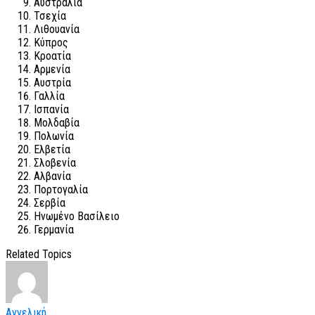
Αυστραλία
Τσεχία
Λιθουανία
Κύπρος
Κροατία
Αρμενία
Αυστρία
Γαλλία
Ισπανία
Μολδαβία
Πολωνία
Ελβετία
Σλοβενία
Αλβανία
Πορτογαλία
Σερβία
Ηνωμένο Βασίλειο
Γερμανία
Related Topics
Αγγελική