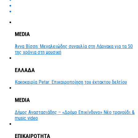
MEDIA
Άννα Βίσση: Μεγαλειώδης συναυλία στη Λάρνακα για τα 50
της χρόνια στη μουσική
ΕΛΛΑΔΑ
Κακοκαιρία Petar: Επικαιροποίηση του έκτακτου δελτίου
MEDIA
Δήμος Αναστασιάδης – «Δρόμο Επικίνδυνο» Νέο τραγούδι &
music video
ΕΠΙΚΑΙΡΟΤΗΤΑ