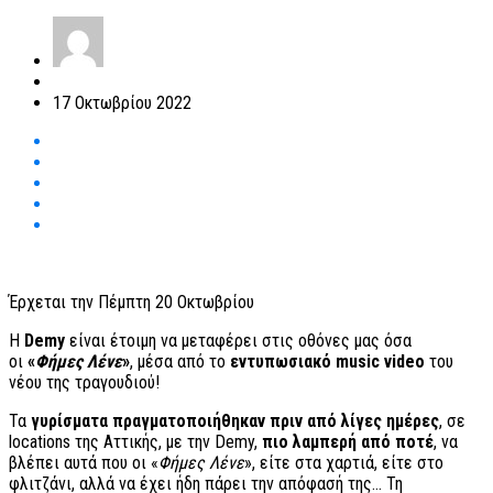
17 Οκτωβρίου 2022
Έρχεται την Πέμπτη 20 Οκτωβρίου
H
Demy
είναι έτοιμη να μεταφέρει στις οθόνες μας όσα
οι
«
Φήμες Λένε
»
, μέσα από το
εντυπωσιακό music video
του
νέου της τραγουδιού!
Τα
γυρίσματα πραγματοποιήθηκαν πριν από λίγες ημέρες
, σε
locations της Αττικής, με την Demy,
πιο λαμπερή από ποτέ
, να
βλέπει αυτά που οι «
Φήμες Λένε
», είτε στα χαρτιά, είτε στο
φλιτζάνι, αλλά να έχει ήδη πάρει την απόφασή της… Τη