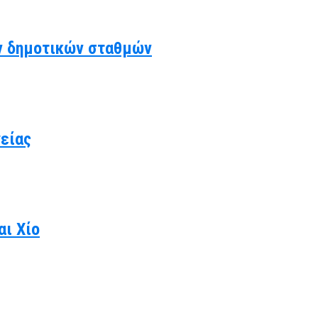
ν δημοτικών σταθμών
γείας
αι Χίο