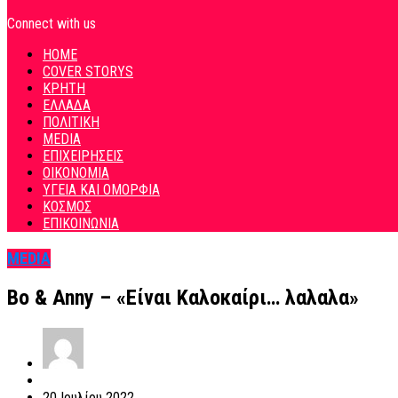
Connect with us
HOME
COVER STORYS
ΚΡΗΤΗ
ΕΛΛΑΔΑ
ΠΟΛΙΤΙΚΗ
MEDIA
ΕΠΙΧΕΙΡΗΣΕΙΣ
ΟΙΚΟΝΟΜΙΑ
ΥΓΕΙΑ ΚΑΙ ΟΜΟΡΦΙΑ
ΚΟΣΜΟΣ
ΕΠΙΚΟΙΝΩΝΙΑ
MEDIA
Bo & Anny – «Είναι Καλοκαίρι… λαλαλα»
20 Ιουλίου 2022