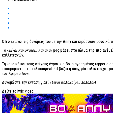
Ο
Βο
ενώνει τις δυνάμεις του με την
Anny
και κηρύσσουν μουσικά τη
Το «
Είναι Καλοκαίρι… λαλαλα
»
μας βάζει στο κλίμα της πιο ανέμ
καλλιτεχνών.
Τη μουσική και τους στίχους έγραψε ο Bo, ο αγαπημένος rapper ο 
ταπεραμέντο στο
καλοκαιρινό hit
βάζει η Anny, μία ταλαντούχα τρ
τον Χρήστο Δάντη.
Δυναμώστε την ένταση γιατί «
Είναι Καλοκαίρι… λαλαλα
»!
Δείτε το lyric video: