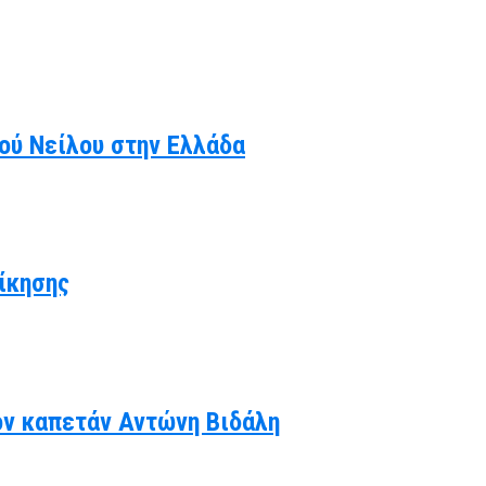
κού Νείλου στην Ελλάδα
ίκησης
ον καπετάν Αντώνη Βιδάλη