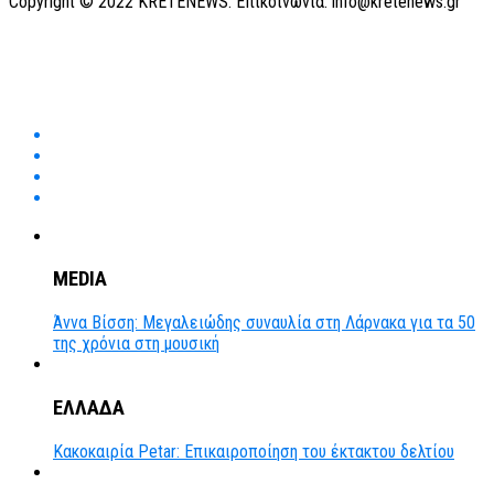
Copyright © 2022 KRETENEWS. Επικοινωνία: info@kretenews.gr
MEDIA
Άννα Βίσση: Μεγαλειώδης συναυλία στη Λάρνακα για τα 50
της χρόνια στη μουσική
ΕΛΛΑΔΑ
Κακοκαιρία Petar: Επικαιροποίηση του έκτακτου δελτίου