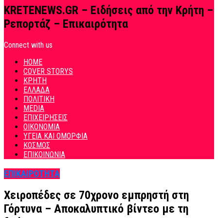
KRETENEWS.GR – Ειδήσεις από την Κρήτη –
Ρεπορτάζ – Επικαιρότητα
Connect with us
HOME
COVER STORYS
ΚΡΗΤΗ
ΕΛΛΑΔΑ
ΠΟΛΙΤΙΚΗ
MEDIA
ΕΠΙΧΕΙΡΗΣΕΙΣ
ΟΙΚΟΝΟΜΙΑ
ΥΓΕΙΑ ΚΑΙ ΟΜΟΡΦΙΑ
ΚΟΣΜΟΣ
ΕΠΙΚΟΙΝΩΝΙΑ
ΕΠΙΚΑΙΡΟΤΗΤΑ
Χειροπέδες σε 70χρονο εμπρηστή στη
Γόρτυνα – Αποκαλυπτικό βίντεο με τη