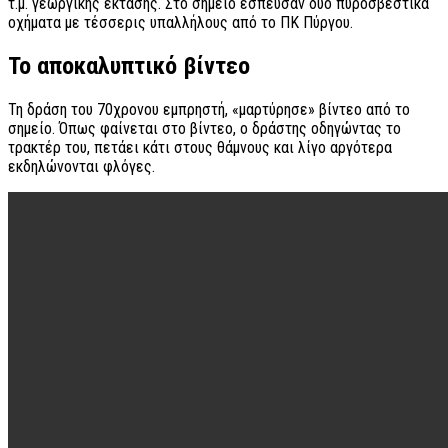
τ.μ. γεωργικής έκτασης. Στο σημείο έσπευσαν δύο πυροσβεστικά
οχήματα με τέσσερις υπαλλήλους από το ΠΚ Πύργου.
Το αποκαλυπτικό βίντεο
Τη δράση του 70χρονου εμπρηστή, «μαρτύρησε» βίντεο από το
σημείο. Όπως φαίνεται στο βίντεο, ο δράστης οδηγώντας το
τρακτέρ του, πετάει κάτι στους θάμνους και λίγο αργότερα
εκδηλώνονται φλόγες.