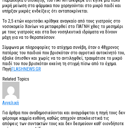
Παράλληλα ο διοικητής του ΠΑΓΝΗ ανέφερε ότι έγινε μια πολύ
μικρή μείωση στα φάρμακα που χορηγούνται στο μικρό παιδί και
υπήρξαν μικρές ενδείξεις ότι ανταποκρίνεται.
Το 2,5 ετών κοριτσάκι κρίθηκε αναγκαίο από τους γιατρούς στο
νοσοκομείο Χανίων να μεταφερθεί στο ΠΑΓΝΗ χθες το μεσημέρι
με τους γιατρούς και στα δυο νοσηλευτικά ιδρύματα να δίνουν
μάχη για να το θεραπεύσουν.
Σύμφωνα με πληροφορίες το ατύχημα συνέβη, όταν ο 48χρονος
πατέρας του παιδιού που βρισκόταν στο αγροτικό αυτοκίνητό του,
έβαλε όπισθεν και χωρίς να το αντιληφθεί, τραυμάτισε το μικρό
παιδί του που βρισκόταν εκείνη τη στιγμή πίσω από το όχημα.
Πηγή
FLASHNEWS.GR
Related Topics
Αγγελική
Για άρθρα που αναδημοσιεύονται και αναγράφεται η πηγή τους δεν
φέρουμε καμμία ευθύνη, καθώς απηχούν αποκλειστικά τις
απόψεις των συντακτών τους και δεν δεσμεύουν καθ’ οιονδήποτε