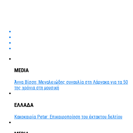
MEDIA
Άννα Βίσση: Μεγαλειώδης συναυλία στη Λάρνακα για τα 50
της χρόνια στη μουσική
ΕΛΛΑΔΑ
Κακοκαιρία Petar: Επικαιροποίηση του έκτακτου δελτίου