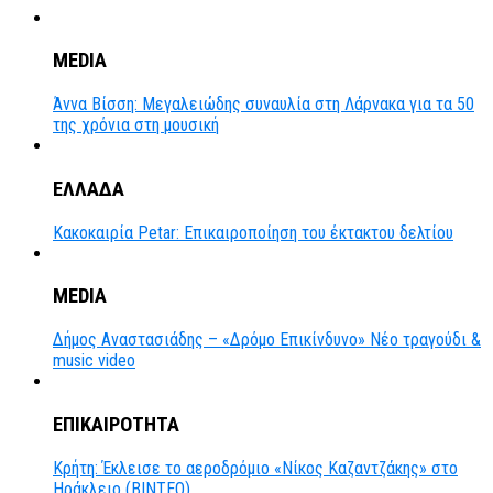
MEDIA
Άννα Βίσση: Μεγαλειώδης συναυλία στη Λάρνακα για τα 50
της χρόνια στη μουσική
ΕΛΛΑΔΑ
Κακοκαιρία Petar: Επικαιροποίηση του έκτακτου δελτίου
MEDIA
Δήμος Αναστασιάδης – «Δρόμο Επικίνδυνο» Νέο τραγούδι &
music video
ΕΠΙΚΑΙΡΟΤΗΤΑ
Κρήτη: Έκλεισε το αεροδρόμιο «Νίκος Καζαντζάκης» στο
Ηράκλειο (ΒΙΝΤΕΟ)