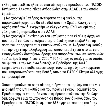
«Χθες κατατέθηκε ηλεκτρονικά αίτηση του προέδρου του ΠΑΣΟΚ-
Κινήματος Αλλαγής Νίκου Ανδρουλάκη στην ΑΔΑΕ με την οποία
ζητείται:
1) Να χορηγηθεί πλήρες αντίγραφο του φακέλου της
παρακολούθησης, που θα εξαχθεί από την Ομάδα Ελέγχου της
Αρχής κατά τον διενεργούμενο έλεγχο στην ΕΥΠ και αμέσως
μόλις αυτός περιέλθει στην ΑΔΑΕ.
2) Να χορηγηθεί αντίγραφο του μηνύματος που έλαβε η Αρχή και
που περιέχει όλο το κείμενο της διάταξης που επιβάλλει την
άρση του απορρήτου των επικοινωνιών του κ. Ανδρουλάκη, καθώς
και της σχετικής αλληλογραφίας, όπως περιέχεται στο αρχείο
εισαγγελικών διατάξεων άρσης του απορρήτου των επικοινωνιών
κατ’ άρθρο 5 παρ. 4 του ν. 2225/1994 (όπως ισχύει), για το οποίο,
σύμφωνα με την ως άνω διάταξη, ο Πρόεδρος της ΑΔΑΕ
ενημερώνει «σε κάθε περίπτωση» τους αρχηγούς των κομμάτων
που εκπροσωπούνται στη Βουλή, όπως το ΠΑΣΟΚ-Κίνημα Αλλαγής
εν προκειμένω.
Όπως σημειώνεται στην αίτηση, η άρνηση του πρώην και του νυν
Διοικητή της ΕΥΠ καθώς και του πρώην Γενικού Γραμματέα του
Πρωθυπουργού να παράσχουν ενημέρωση ενώπιον της Βουλής,
διαμορφώνει μια πρωτόγνωρη σε βάρος των δικαιωμάτων του
Προέδρου του ΠΑΣΟΚ-Κινήματος Αλλαγής κατάσταση κατά την