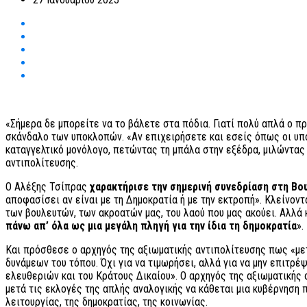
«Σήμερα δε μπορείτε να το βάλετε στα πόδια. Γιατί πολύ απλά ο π
σκάνδαλο των υποκλοπών. «Αν επιχειρήσετε και εσείς όπως οι υπο
καταγγελτικό μονόλογο, πετώντας τη μπάλα στην εξέδρα, μιλώντας
αντιπολίτευσης.
Ο Αλέξης Τσίπρας
χαρακτήρισε την σημερινή συνεδρίαση στη Βο
αποφασίσει αν είναι με τη Δημοκρατία ή με την εκτροπή». Κλείνον
των βουλευτών, των ακροατών μας, του λαού που μας ακούει. Αλλά 
πάνω απ’ όλα ως μια μεγάλη πληγή για την ίδια τη δημοκρατία
».
Και πρόσθεσε ο αρχηγός της αξιωματικής αντιπολίτευσης πως «μετ
δυνάμεων του τόπου. Όχι για να τιμωρήσει, αλλά για να μην επιτρ
ελευθεριών και του Κράτους Δικαίου». Ο αρχηγός της αξιωματικής 
μετά τις εκλογές της απλής αναλογικής να κάθεται μια κυβέρνηση
λειτουργίας, της δημοκρατίας, της κοινωνίας.