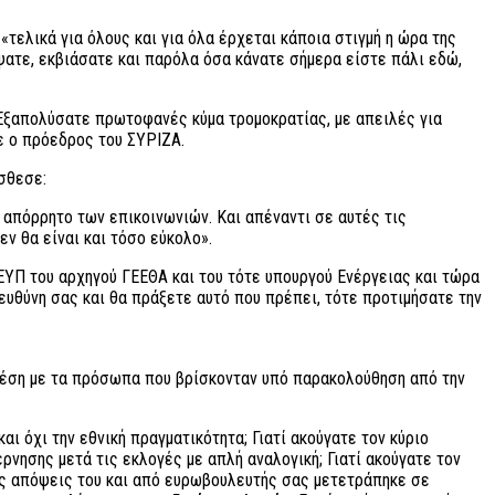
τελικά για όλους και για όλα έρχεται κάποια στιγμή η ώρα της
ύψατε, εκβιάσατε και παρόλα όσα κάνατε σήμερα είστε πάλι εδώ,
«Εξαπολύσατε πρωτοφανές κύμα τρομοκρατίας, με απειλές για
ε ο πρόεδρος του ΣΥΡΙΖΑ.
σθεσε:
ο απόρρητο των επικοινωνιών. Και απέναντι σε αυτές τις
ν θα είναι και τόσο εύκολο».
ΕΥΠ του αρχηγού ΓΕΕΘΑ και του τότε υπουργού Ενέργειας και τώρα
ευθύνη σας και θα πράξετε αυτό που πρέπει, τότε προτιμήσατε την
έση με τα πρόσωπα που βρίσκονταν υπό παρακολούθηση από την
αι όχι την εθνική πραγματικότητα; Γιατί ακούγατε τον κύριο
ρνησης μετά τις εκλογές με απλή αναλογική; Γιατί ακούγατε τον
τις απόψεις του και από ευρωβουλευτής σας μετετράπηκε σε