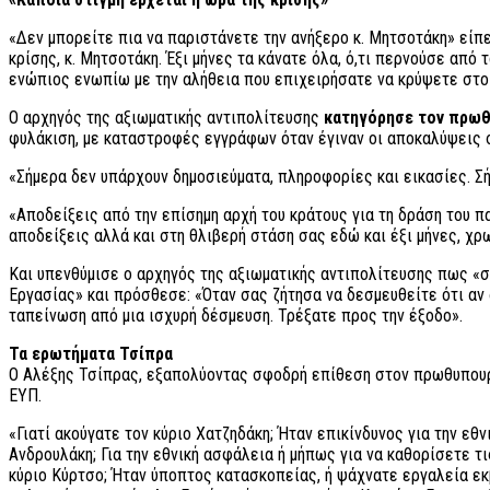
«Δεν μπορείτε πια να παριστάνετε την ανήξερο κ. Μητσοτάκη» είπ
κρίσης, κ. Μητσοτάκη. Έξι μήνες τα κάνατε όλα, ό,τι περνούσε από
ενώπιος ενωπίω με την αλήθεια που επιχειρήσατε να κρύψετε στο
Ο αρχηγός της αξιωματικής αντιπολίτευσης
κατηγόρησε τον πρωθ
φυλάκιση, με καταστροφές εγγράφων όταν έγιναν οι αποκαλύψεις 
«Σήμερα δεν υπάρχουν δημοσιεύματα, πληροφορίες και εικασίες. 
«Αποδείξεις από την επίσημη αρχή του κράτους για τη δράση του π
αποδείξεις αλλά και στη θλιβερή στάση σας εδώ και έξι μήνες, χρ
Και υπενθύμισε ο αρχηγός της αξιωματικής αντιπολίτευσης πως «σ
Εργασίας» και πρόσθεσε: «Όταν σας ζήτησα να δεσμευθείτε ότι αν 
ταπείνωση από μια ισχυρή δέσμευση. Τρέξατε προς την έξοδο».
Τα ερωτήματα Τσίπρα
Ο Αλέξης Τσίπρας, εξαπολύοντας σφοδρή επίθεση στον πρωθυπουρ
ΕΥΠ.
«Γιατί ακούγατε τον κύριο Χατζηδάκη; Ήταν επικίνδυνος για την εθν
Ανδρουλάκη; Για την εθνική ασφάλεια ή μήπως για να καθορίσετε τι
κύριο Κύρτσο; Ήταν ύποπτος κατασκοπείας, ή ψάχνατε εργαλεία εκ