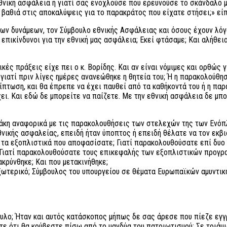
 εθνική ασφάλεια ή γιατί σας ενοχλούσε που ερευνούσε το σκάνδαλο 
ύ βαθιά στις αποκαλύψεις για το παρακράτος που είχατε στήσει;» εί
λων δυνάμεων, τον Σύμβουλο εθνικής Ασφάλειας και όσους έχουν λόγο
 επικίνδυνοι για την εθνική μας ασφάλεια; Εκεί φτάσαμε; Και αλήθει
ές πράξεις είχε πει ο κ. Βορίδης. Και αν είναι νόμιμες και ορθώς 
ιατί πριν λίγες ημέρες ανανεώθηκε η θητεία του; Ή η παρακολούθηση
ρίπτωση, και θα έπρεπε να έχει παυθεί από τα καθήκοντά του ή η π
ει. Και εδώ δε μπορείτε να παίζετε. Με την εθνική ασφάλεια δε μπο
κη αναφορικά με τις παρακολουθήσεις των στελεχών της των Ενόπλ
νικής ασφαλείας, επειδή ήταν ύποπτος ή επειδή θέλατε να τον εκβι
ια τα εξοπλιστικά που αποφασίσατε; Γιατί παρακολουθούσατε επί δυο
ιατί παρακολουθούσατε τους επικεφαλής των εξοπλιστικών προγραμμ
ρύνθηκε; Και που μετακινήθηκε;
εξωτερικό; Σύμβουλος του υπουργείου σε θέματα Ευρωπαϊκών αμυντικώ
όπουλο; Ήταν και αυτός κατάσκοπος μήπως δε σας άρεσε που πίεζε 
τε ότι θα κρύβεστε πίσω από το μανδύα του πατριωτισμού; Σε τριάμ