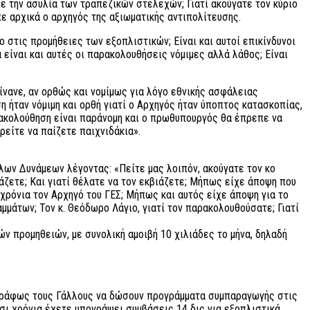
με την ασυλία των τραπεζικών στελεχών; Γιατί ακούγατε τον κύριο
πε αρχικά ο αρχηγός της αξιωματικής αντιπολίτευσης.
 στις προμήθειες των εξοπλιστικών; Είναι και αυτοί επικίνδυνοι
α είναι και αυτές οι παρακολουθήσεις νόμιμες αλλά λάθος; Είναι
γίνανε, αν ορθώς και νομίμως για λόγο εθνικής ασφάλειας
 ήταν νόμιμη και ορθή γιατί ο Αρχηγός ήταν ύποπτος κατασκοπίας,
αρακολούθηση είναι παράνομη και ο πρωθυπουργός θα έπρεπε να
ρείτε να παίζετε παιχνιδάκια».
ων Δυνάμεων λέγοντας: «Πείτε μας λοιπόν, ακούγατε τον κο
άζετε; Και γιατί θέλατε να τον εκβιάζετε; Μήπως είχε άποψη που
 χρόνια τον Αρχηγό του ΓΕΣ; Μήπως και αυτός είχε άποψη για το
άτων; Τον κ. Θεόδωρο Λάγιο, γιατί τον παρακολουθούσατε; Γιατί
ν προμηθειών, με συνολική αμοιβή 10 χιλιάδες το μήνα, δηλαδή
εγγράφως τους Γάλλους να δώσουν προγράμματα συμπαραγωγής στις
ισι χρόνια έχετε υπογράψει συμβάσεις 14 δις για εξοπλιστικά