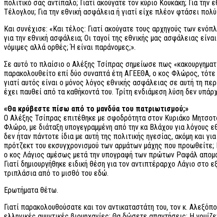
πολιτικό σας αντίπαλο; Γιατί ακούγατε τον κύριο Κουκάκη; Για την
Τέλογλου; Για την εθνική ασφάλεια ή γιατί είχε πλέον φτάσει πολ
Και συνέχισε: «Και τέλος: Γιατί ακούγατε τους αρχηγούς των ενόπ
για την εθνική ασφάλεια; Οι ταγοί της εθνικής μας ασφάλειας είναι
νόμιμες αλλά ορθές; Ή είναι παράνομες;».
Σε αυτό το πλαίσιο ο Αλέξης Τσίπρας σημείωσε πως «κακουργηματικ
παρακολουθείτο επί δύο συναπτά έτη ΑΓΕΕΘΑ, ο κος Φλώρος, τότε γ
γιατί αυτός είναι ο μόνος λόγος εθνικής ασφάλειας σε αυτή τη πε
έχει παυθεί από τα καθήκοντά του. Τρίτη ενδιάμεση λύση δεν υπάρχ
«Θα κρύβεστε πίσω από το μανδύα του πατριωτισμού;»
Ο Αλέξης Τσίπρας επιτέθηκε με σφοδρότητα στον Κυριάκο Μητσοτά
Φλώρο, με διάταξη υπογεγραμμένη από την κα Βλάχου για λόγους εθ
δεν ήταν πάντοτε ίδια με αυτή της πολιτικής ηγεσίας, ακόμη και γ
πρότζεκτ του εκσυγχρονισμού των αρμάτων μάχης που προωθείτε; Γ
ο κος Λάγιος αμέσως μετά την υπογραφή των πρώτων Ραφάλ απομακ
Γιατί δημιουργήθηκε ειδική θέση για τον αντιπτέραρχο Λάγιο στο 
τριπλάσια από το μισθό του εδώ.
Ερωτήματα θέτω.
Γιατί παρακολουθούσατε και τον αντικαταστάτη του, τον κ. Αλεξ
ελληνικές αμυντικές βιομηχανίες; Θα δώσετε απαντήσεις; Η νομίζε