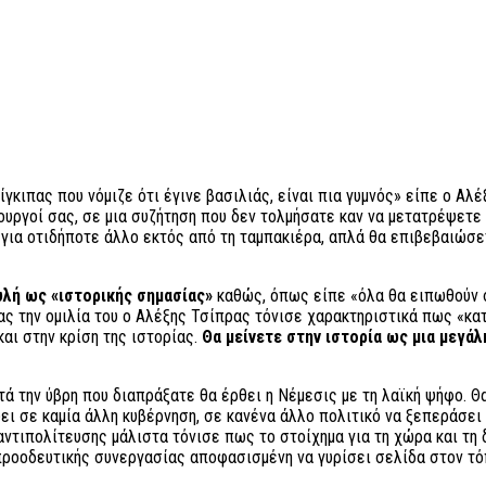
ρίγκιπας που νόμιζε ότι έγινε βασιλιάς, είναι πια γυμνός» είπε ο Α
υργοί σας, σε μια συζήτηση που δεν τολμήσατε καν να μετατρέψετε 
 για οτιδήποτε άλλο εκτός από τη ταμπακιέρα, απλά θα επιβεβαιώσ
υλή ως «ιστορικής σημασίας»
καθώς, όπως είπε «όλα θα ειπωθούν σ
τας την ομιλία του ο Αλέξης Τσίπρας τόνισε χαρακτηριστικά πως «κα
και στην κρίση της ιστορίας.
Θα μείνετε στην ιστορία ως μια μεγάλη
ά την ύβρη που διαπράξατε θα έρθει η Νέμεσις με τη λαϊκή ψήφο. Θ
έψει σε καμία άλλη κυβέρνηση, σε κανένα άλλο πολιτικό να ξεπεράσε
αντιπολίτευσης μάλιστα τόνισε πως το στοίχημα για τη χώρα και τη
 προοδευτικής συνεργασίας αποφασισμένη να γυρίσει σελίδα στον τ