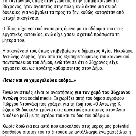
Το «Αντωνιώ», όπως ήταν γνωστός στην τοπική κοινωνία ο
36χρονος, ήταν αγαπητός στην πόλη, ενώ έκανε μια σειρά
δουλειές για να βγάλει τα προς το ζην, καθώς καταγόταν από
φτωχή οικογένεια.
Ο ίδιος είχε νοητική αναπηρία, έμενε με τα αδέρφια του στις
εργατικές κατοικίες, ενώ είχε χάσει σχετικά πρόσφατα τη
μητέρα του.
Η οικογένειά του, όπως επιβεβαίωσε ο δήμαρχος Αγίου Νικολάου,
Αντώνης Ζερβός, ήταν από τις εξυπηρετούμενες του κοινωνικού
παντοπωλείου του Δήμου, ενώ τόνισε ότι ο 36χρονος είχε
εργαστεί και ως εργάτης καθαριότητας στον Δήμο.
«Ίσως και να χαμογελούσε ακόμα…»
Συγκλονιστικές είναι οι αναρτήσεις
για τον χαμό του 36χρονου
Αντώνη
στα social media. Ξεχωρίζει αυτή του δημοσιογράφου
Γιώργου Ντουνάκη που γράφει για τη ζωή του: «Ο Αντώνης Κ.
έζησε 36 δύσκολα χρόνια στις εργατικές κατοικίες στον Άγιο
Νικόλαο μαζί με τη μητέρα του και τα δυο του αδέρφια…
Χωρίς δουλειά και αυτό που αποκαλούν στις μέρες μας potential
βοηθούσε όποιον του το ζητούσε με αντάλλαγμα ένα χαρτζιλίκι ή