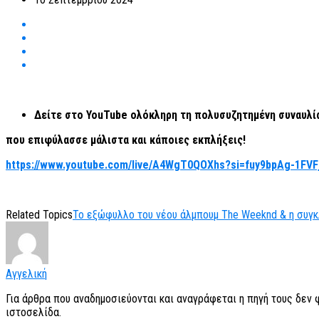
Δείτε στο
YouTube
ολόκληρη τη πολυσυζητημένη συναυλί
που επιφύλασσε μάλιστα και κάποιες εκπλήξεις!
https://www.youtube.com/live/A4WgT0QOXhs?si=fuy9bpAg-1FVF
Related Topics
Το εξώφυλλο του νέου άλμπουμ The Weeknd & η συγκλ
Αγγελική
Για άρθρα που αναδημοσιεύονται και αναγράφεται η πηγή τους δεν
ιστοσελίδα.