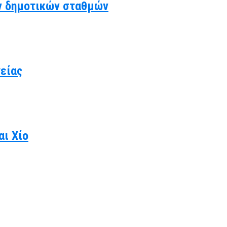
ν δημοτικών σταθμών
γείας
αι Χίο