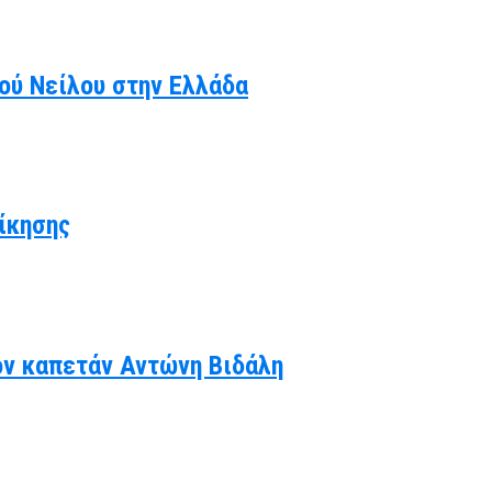
κού Νείλου στην Ελλάδα
ίκησης
ον καπετάν Αντώνη Βιδάλη