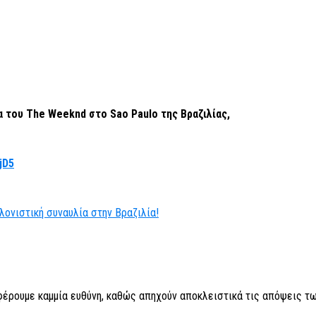
α του
The
Weeknd
στο
Sao
Paulo
της Βραζιλίας,
jD5
ονιστική συναυλία στην Βραζιλία!
 φέρουμε καμμία ευθύνη, καθώς απηχούν αποκλειστικά τις απόψεις τω