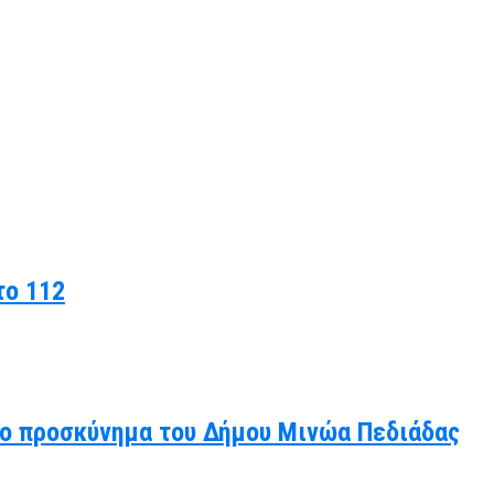
το 112
άλο προσκύνημα του Δήμου Μινώα Πεδιάδας