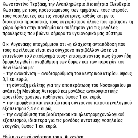
Κωνσταντίνο Τερζάκη, την Αναπληρώτρια Διοικήτρια Ελευθερία
Κωστάκη, με τους προϊσταμένους των τμημάτων, τους ιατρούς,
τους νοσηλευτές και τις νοσηλεύτριες, καθώς και με το
διοικητικό προσωπικό, τους ευχαρίστησε όλους που κράτησαν τη
χώρα όρθια στην πανδημία και συζήτησαν για τις μεγάλες
προκλήσεις που βιώνει σήμερα το υγειονομικό μας σύστημα.
Ο κ. Αυγενάκης υπογράμμισε ότι «η ελάχιστη ανταπόδοση που
τους οφείλουμε είναι ένα σύγχρονο περιβάλλον ώστε να
επιτελούν το λειτούργημά τους» επισημαίνοντας πως έχουν ήδη
δρομολογηθεί η αναβάθμιση των δομών και των παροχών του
Βενιζελείου με:
– την ανακαίνιση – αναδιαρρύθμιση του κεντρικού κτιρίου, ύψους
3,1 εκ. ευρώ,
– τη σύνταξη μελέτης για την αποπεράτωση του Νοσοκομείου με
ανάπτυξη Μονάδας Αυτισμού και μονάδας ανακουφιστικής
φροντίδας χρόνιων παθήσεων, ύψους 1 εκ. ευρώ,
– την προμήθεια και εγκατάσταση σύγχρονου ιατροτεχνολογικού
εξοπλισμού 2,4 εκ. ευρώ,
– την αναβάθμιση του βιοϊατρικού και ηλεκτρομηχανολογικού
εξοπλισμού, ιδιαίτερα για τις μονάδες εντατικής νοσηλείας
νεογνών, ύψους 1 εκ. ευρώ.
Εδώ η σχετική ανάρτηση του κ. Αυγενάκη: