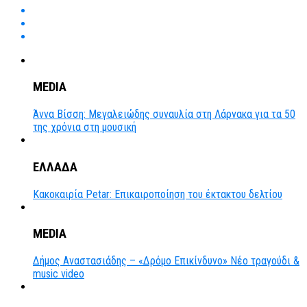
MEDIA
Άννα Βίσση: Μεγαλειώδης συναυλία στη Λάρνακα για τα 50
της χρόνια στη μουσική
ΕΛΛΑΔΑ
Κακοκαιρία Petar: Επικαιροποίηση του έκτακτου δελτίου
MEDIA
Δήμος Αναστασιάδης – «Δρόμο Επικίνδυνο» Νέο τραγούδι &
music video