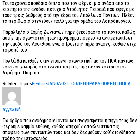
Ταυτόχρονα σπουδαίο διπλό που τον φέρνει μία ανάσα από το
εισιτήριο της ανόδου πέτυχε ο Ατρόμητος Πειραιά που έφυγε με
τους τρεις βαθμούς από την έδρα του Απόλλωνα Ποντίων. Πλέον
τα περιθώρια στενεύουν πολύ για την ομάδα του Ασπρόπυργου.
Παράλληλα ο Ερμής Ζωνιανών πήρε ξεκούραστο τρίποντο, καθώς
αυτήν την αγωνιστική ήταν προγραμματισμένο να αντιμετωπίσει
την ομάδα του Λασιθίου, ενώ ο Γρανίτης πήρε ανάσες, καθώς είχε
το ρεπό του.
Πολλά θα κριθούν στην επόμενη αγωνιστική, με τον ΠΟΑ πάντως
να είναι χαλαρός στο τελευταίο ματς της σεζόν κόντρα στον
Ατρόμητο Πειραιά.
Related Topics
Featured
ΑΝΟΔΟΣ
Γ ΕΘΝΙΚΗ
ΗΡΑΚΛΕΙΟ
ΚΡΗΤΗ
ΠΟΑ
Αγγελική
Για άρθρα που αναδημοσιεύονται και αναγράφεται η πηγή τους δεν
φέρουμε καμμία ευθύνη, καθώς απηχούν αποκλειστικά τις
απόψεις των συντακτών τους και δεν δεσμεύουν καθ’ οιονδήποτε
τρόπο την ιστοσελίδα.