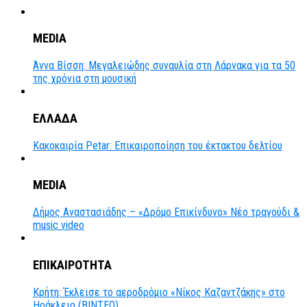
MEDIA
Άννα Βίσση: Μεγαλειώδης συναυλία στη Λάρνακα για τα 50
της χρόνια στη μουσική
ΕΛΛΑΔΑ
Κακοκαιρία Petar: Επικαιροποίηση του έκτακτου δελτίου
MEDIA
Δήμος Αναστασιάδης – «Δρόμο Επικίνδυνο» Νέο τραγούδι &
music video
ΕΠΙΚΑΙΡΟΤΗΤΑ
Κρήτη: Έκλεισε το αεροδρόμιο «Νίκος Καζαντζάκης» στο
Ηράκλειο (ΒΙΝΤΕΟ)