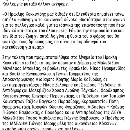
Καλλέργης μεταξύ άλλων ανέφερε:
«Ο Ηρακλής Κοκκινίδης μας δίδαξε ότι Ελευθερία σημαίνει πάνω
απ’ όλα Ευθύνη για το κοινωνικό σύνολο. Θυσιάστηκε στον αγώνα
για το συλλογικό καλό, για τα ιδανικά της επανάστασης που ήταν
ιδανικά και στόχοι του όλου εμείς. Έδωσε την περιουσία του και
την ίδια του ζωή γι’ αυτά. Ας γίνει η θυσία του ο φάρος που θα
φωτίζει τους δρόμους μας, ας είναι το παράδειγμά του
κατεύθυνση για εμάς.»
Στην τελετή που πραγματοποιήθηκε στο Μνημείο του Ηρακλή
Κοκκινίδη στο Γάζι το παρών έδωσαν ο Δήμαρχος Μαλεβιζίου
Μενέλαος Μποκέας, οι βουλευτές Ηρακλείου Νίκος Ηγουμενίδης
και Βασίλης Κεγκέρογλου, η Γενική Γραμματέας της
Αποκεντρωμένης Διοίκησης Κρήτης Μαρία Κοζυράκη, οι
αντιπεριφερειάρχες Νίκος Ξυλούρης και Σταύρος Τζεδάκης, οι
Αντιδήμαρχοι Μαλεβιζίου Χρύσα Λυρώνη Πάγκαλου, Χαράλαμπος
Κουτσογιάννης Γρηγόρης Περυσινάκης, οι Πρόεδροι των Τοπικών
Κοινοτήτων Γαζίου Βαγγέλης Παρασύρης, Κεραμουτσίου Πόπη
Θραψανιωτάκη, Κορφών Κώστας Φαραζάκης, Λιβαδίων – Κράνας
Γιώργος Βάμβουκας, ο Πρόεδρος και ο Αντιπρόεδρος της ΔΕΥΑ
Μαλεβιζίου Τάσος Λιαδάκης και Γιάννης Βάμβουκας, ο Πρόεδρος
της ΜΑΕΔΗΜ Γιάννης Μαρής μέλη της οικογένειας Κόκκινων,
εκπρόσωποι αρχών, φορέων και συλλόγων.