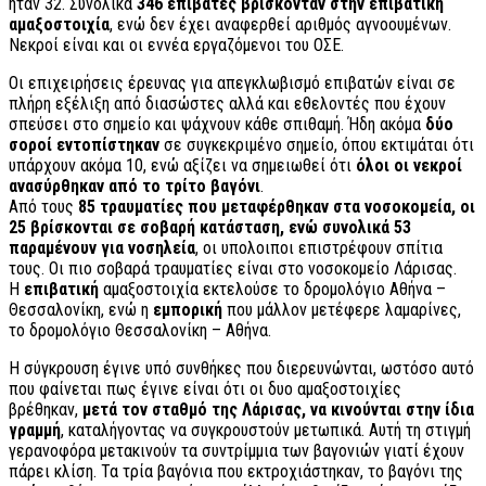
ήταν 32. Συνολικά
346 επιβάτες βρίσκονταν στην επιβατική
αμαξοστοιχία
, ενώ δεν έχει αναφερθεί αριθμός αγνοουμένων.
Νεκροί είναι και οι εννέα εργαζόμενοι του ΟΣΕ.
Οι επιχειρήσεις έρευνας για απεγκλωβισμό επιβατών είναι σε
πλήρη εξέλιξη από διασώστες αλλά και εθελοντές που έχουν
σπεύσει στο σημείο και ψάχνουν κάθε σπιθαμή. Ήδη ακόμα
δύο
σοροί εντοπίστηκαν
σε συγκεκριμένο σημείο, όπου εκτιμάται ότι
υπάρχουν ακόμα 10, ενώ αξίζει να σημειωθεί ότι
όλοι οι νεκροί
ανασύρθηκαν από το τρίτο βαγόνι
.
Από τους
85 τραυματίες που μεταφέρθηκαν στα νοσοκομεία, οι
25 βρίσκονται σε σοβαρή κατάσταση, ενώ συνολικά 53
παραμένουν για νοσηλεία
, οι υπολοιποι επιστρέφουν σπίτια
τους. Οι πιο σοβαρά τραυματίες είναι στο νοσοκομείο Λάρισας.
Η
επιβατική
αμαξοστοιχία εκτελούσε το δρομολόγιο Αθήνα –
Θεσσαλονίκη, ενώ η
εμπορική
που μάλλον μετέφερε λαμαρίνες,
το δρομολόγιο Θεσσαλονίκη – Αθήνα.
Η σύγκρουση έγινε υπό συνθήκες που διερευνώνται, ωστόσο αυτό
που φαίνεται πως έγινε είναι ότι οι δυο αμαξοστοιχίες
βρέθηκαν,
μετά τον σταθμό της Λάρισας, να κινούνται στην ίδια
γραμμή
, καταλήγοντας να συγκρουστούν μετωπικά. Αυτή τη στιγμή
γερανοφόρα μετακινούν τα συντρίμμια των βαγονιών γιατί έχουν
πάρει κλίση. Τα τρία βαγόνια που εκτροχιάστηκαν, το βαγόνι της