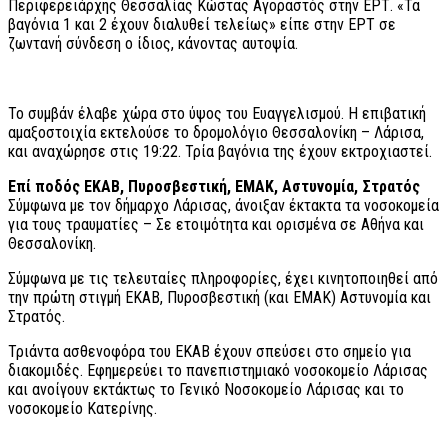
Περιφερειάρχης Θεσσαλίας Κώστας Αγοραστός στην ΕΡΤ. «Τα
βαγόνια 1 και 2 έχουν διαλυθεί τελείως» είπε στην ΕΡΤ σε
ζωντανή σύνδεση ο ίδιος, κάνοντας αυτοψία.
Το συμβάν έλαβε χώρα στο ύψος του Ευαγγελισμού. Η επιβατική
αμαξοστοιχία εκτελούσε το δρομολόγιο Θεσσαλονίκη – Λάρισα,
και αναχώρησε στις 19:22. Τρία βαγόνια της έχουν εκτροχιαστεί.
Επί ποδός ΕΚΑΒ, Πυροσβεστική, ΕΜΑΚ, Αστυνομία, Στρατός
Σύμφωνα με τον δήμαρχο Λάρισας, άνοιξαν έκτακτα τα νοσοκομεία
για τους τραυματίες – Σε ετοιμότητα και ορισμένα σε Αθήνα και
Θεσσαλονίκη.
Σύμφωνα με τις τελευταίες πληροφορίες, έχει κινητοποιηθεί από
την πρώτη στιγμή ΕΚΑΒ, Πυροσβεστική (και ΕΜΑΚ) Αστυνομία και
Στρατός.
Τριάντα ασθενοφόρα του ΕΚΑΒ έχουν σπεύσει στο σημείο για
διακομιδές. Εφημερεύει το πανεπιστημιακό νοσοκομείο Λάρισας
και ανοίγουν εκτάκτως το Γενικό Νοσοκομείο Λάρισας και το
νοσοκομείο Κατερίνης.