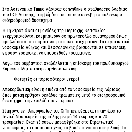
Στο Αστυνομικό Τμήμα Λάρισας οδηγήθηκε ο σταθμάρχης βάρδιας
του ΟΣΕ Λαρίσης, στη βάρδια του οποίου συνέβη το πολύνεκρο
σιδηροδρομικό δυστύχημα.
Η 1η Στρατιά και οι μονάδες της Περιοχής Θεσσαλίας
ενεργοποιούνται και μπαίνουν σε πρωτόκολλο συναγερμού όπως
προβλέπεται σε περίπτωση τέτοιων ατυχημάτων. Τα στρατιωτικά
νοσοκομεία Αθήνας και Θεσσαλονίκης βρίσκονται σε επιφυλακή,
εφόσον χρειαστεί να υποδεχθούν τραυματίες.
Λόγω του συμβάντος, αναβάλλεται η επίσκεψη του πρωθυπουργού
Κυριάκου Μητσοτάκη στη Θεσσαλονίκη.
Φοιτητές οι περισσότεροι νεκροί
Αποκαρδωτική είναι η εικόνα από τα νοσοκομεία της Λάρισας,
όπου μεταφέρθηκαν δεκάδες τραυματίες μετά το σιδηροδρομικό
δυστύχημα στην κοιλάδα των Τεμπών.
Σύμφωνα με πληροφορίες του GrTimes, μέχρι αυτή την ώρα το
Γενικό Νοσοκομείο της πόλης μετρά 14 νεκρούς και 20
τραυματίες. Ένας εξ αυτών μεταφέρθηκε στο Στρατιωτικό
νοσοκομείο, το οποίο από χθες το βράδυ είναι σε επιφυλακή. Το