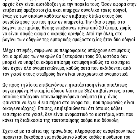
αρχές δεν είναι αισιόδοξοι για την πορεία τους. Όσον αφορά στην
επιβατική αμαξοστοιχία, εκεί υπήρχαν συνολικά τρεις οδηγοί,
ένας εκ των οποίων καθόταν ως επιβάτης δίπλα στους δύο
συναδέλφους του που ήταν εν υπηρεσία. Την ίδια στιγμή, στο
βαγόνι της πρώτης θέσης επέβαιναν πάνω από 20 άτομα, χωρίς
να είναι σαφής ακόμα ο ακριβής αριθμός. Από την άλλη, στο
βαγόνι των οδηγών της εμπορικής αμαξοστοιχίας ήταν δύο οδηγοί.
Μέχρι στιγμής, σύμφωνα με πληροφορίες υπάρχουν εκτιμήσεις
ότι ο αριθμός των νεκρών θα ξεπεράσει τους 50, ωστόσο δεν
μπορεί να υπάρξει ακόμα επίσημη εκτίμηση καθώς τα εισιτήρια
δεν έχουν όλα ονοματεπώνυμο, καθώς αυτά που εκδίδονται από
τον γκισέ στους σταθμούς δεν είναι υποχρεωτικά ονομαστικά.
Ως προς τη λίστα επιβαινόντων, η κατάσταση είναι απολύτως
συγκεχυμένη. Η εταιρία έδωσε λίστα με 352 επιβαίνοντες, στους
οποίους υπάρχουν επαναλαμβανόμενα ονόματα (π.χ. ένας
φαίνεται να έχει 4 εισιτήρια στο όνομα του, που προφανώς είναι
οικογενειάρχης). Επίσης, επιβεβαιώνεται ότι όποιος κόβει
εισιτήριο στο γκισέ, δεν είναι ονομαστικό το εισιτήριο, κάτι που
κάνει τη διαδικασία της ταυτοποίησης ακόμα πιο δύσκολη.
Σχετικά με τα αίτια της τραγωδίας, πληροφορίες αναφέρουν πως
πρόκειται ξεκάθαρα για ανθρώπινο λάθος καθώς η ρύθμιση του