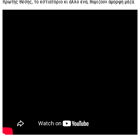
πρώτης θέσης, το εστιατόριο κι άλλο ένα, θυμίζουν άμορφη μάζα.