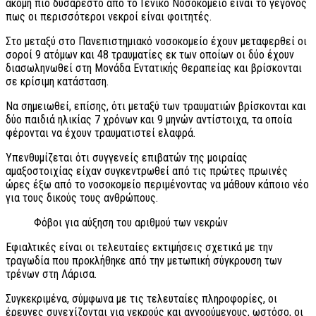
ακόμη πιο δυσάρεστο από το Γενικό Νοσοκομείο είναι το γεγονός
πως οι περισσότεροι νεκροί είναι φοιτητές.
Στο μεταξύ στο Πανεπιστημιακό νοσοκομείο έχουν μεταφερθεί οι
σοροί 9 ατόμων και 48 τραυματίες εκ των οποίων οι δύο έχουν
διασωληνωθεί στη Μονάδα Εντατικής Θεραπείας και βρίσκονται
σε κρίσιμη κατάσταση.
Να σημειωθεί, επίσης, ότι μεταξύ των τραυματιών βρίσκονται και
δύο παιδιά ηλικίας 7 χρόνων και 9 μηνών αντίστοιχα, τα οποία
φέρονται να έχουν τραυματιστεί ελαφρά.
Υπενθυμίζεται ότι συγγενείς επιβατών της μοιραίας
αμαξοστοιχίας είχαν συγκεντρωθεί από τις πρώτες πρωινές
ώρες έξω από το νοσοκομείο περιμένοντας να μάθουν κάποιο νέο
για τους δικούς τους ανθρώπους.
Φόβοι για αύξηση του αριθμού των νεκρών
Εφιαλτικές είναι οι τελευταίες εκτιμήσεις σχετικά με την
τραγωδία που προκλήθηκε από την μετωπική σύγκρουση των
τρένων στη Λάρισα.
Συγκεκριμένα, σύμφωνα με τις τελευταίες πληροφορίες, οι
έρευνες συνεχίζονται για νεκρούς και αγνοούμενους, ωστόσο, οι