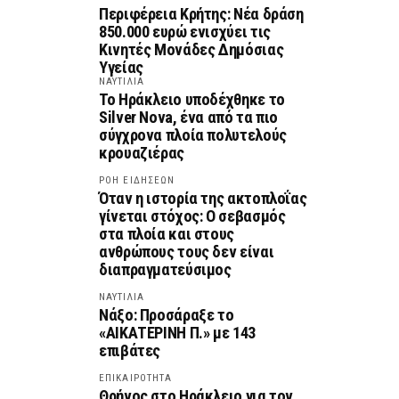
Περιφέρεια Κρήτης: Νέα δράση
850.000 ευρώ ενισχύει τις
Κινητές Μονάδες Δημόσιας
Υγείας
ΝΑΥΤΙΛΙΑ
Το Ηράκλειο υποδέχθηκε το
Silver Nova, ένα από τα πιο
σύγχρονα πλοία πολυτελούς
κρουαζιέρας
ΡΟΗ ΕΙΔΗΣΕΩΝ
Όταν η ιστορία της ακτοπλοΐας
γίνεται στόχος: Ο σεβασμός
στα πλοία και στους
ανθρώπους τους δεν είναι
διαπραγματεύσιμος
ΝΑΥΤΙΛΙΑ
Νάξο: Προσάραξε το
«ΑΙΚΑΤΕΡΙΝΗ Π.» με 143
επιβάτες
ΕΠΙΚΑΙΡΟΤΗΤΑ
Θρήνος στο Ηράκλειο για τον