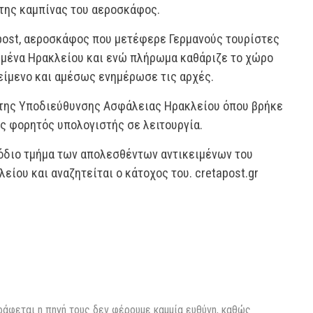
 της καμπίνας του αεροσκάφος.
post, αεροσκάφος που μετέφερε Γερμανούς τουρίστες
ιμένα Ηρακλείου και ενώ πλήρωμα καθάριζε το χώρο
είμενο και αμέσως ενημέρωσε τις αρχές.
 της Υποδιεύθυνσης Ασφάλειας Ηρακλείου όπου βρήκε
ς φορητός υπολογιστής σε λειτουργία.
όδιο τμήμα των απολεσθέντων αντικειμένων του
είου και αναζητείται ο κάτοχος του. cretapost.gr
ράφεται η πηγή τους δεν φέρουμε καμμία ευθύνη, καθώς