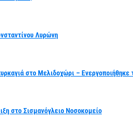
ωνσταντίνου Λυρώνη
πυρκαγιά στο Μελιδοχώρι – Ενεργοποιήθηκε 
λιξη στο Σισμανόγλειο Νοσοκομείο