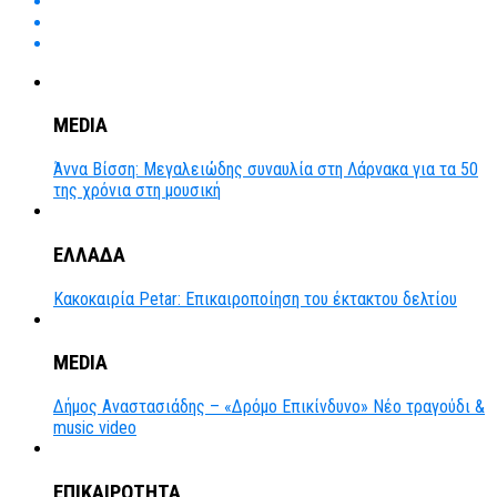
MEDIA
Άννα Βίσση: Μεγαλειώδης συναυλία στη Λάρνακα για τα 50
της χρόνια στη μουσική
ΕΛΛΑΔΑ
Κακοκαιρία Petar: Επικαιροποίηση του έκτακτου δελτίου
MEDIA
Δήμος Αναστασιάδης – «Δρόμο Επικίνδυνο» Νέο τραγούδι &
music video
ΕΠΙΚΑΙΡΟΤΗΤΑ