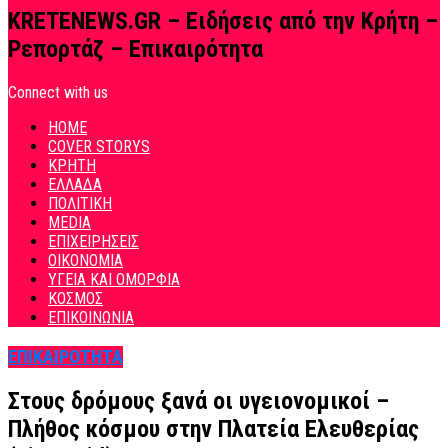
KRETENEWS.GR – Ειδήσεις από την Κρήτη –
Ρεπορτάζ – Επικαιρότητα
Connect with us
HOME
COVER STORYS
ΚΡΗΤΗ
ΕΛΛΑΔΑ
ΠΟΛΙΤΙΚΗ
MEDIA
ΕΠΙΧΕΙΡΗΣΕΙΣ
ΟΙΚΟΝΟΜΙΑ
ΥΓΕΙΑ ΚΑΙ ΟΜΟΡΦΙΑ
ΚΟΣΜΟΣ
ΕΠΙΚΟΙΝΩΝΙΑ
ΕΠΙΚΑΙΡΟΤΗΤΑ
Στους δρόμους ξανά οι υγειονομικοί –
Πλήθος κόσμου στην Πλατεία Ελευθερίας