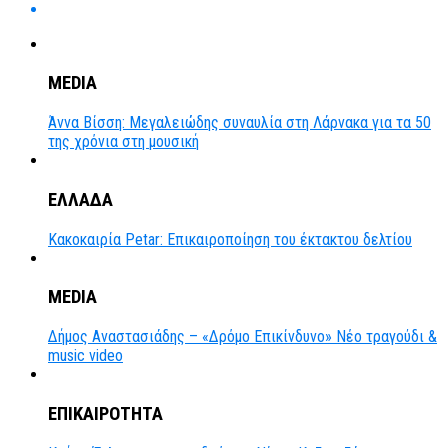
MEDIA
Άννα Βίσση: Μεγαλειώδης συναυλία στη Λάρνακα για τα 50
της χρόνια στη μουσική
ΕΛΛΑΔΑ
Κακοκαιρία Petar: Επικαιροποίηση του έκτακτου δελτίου
MEDIA
Δήμος Αναστασιάδης – «Δρόμο Επικίνδυνο» Νέο τραγούδι &
music video
ΕΠΙΚΑΙΡΟΤΗΤΑ