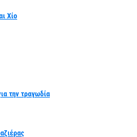
αι Χίο
για την τραγωδία
υαζιέρας