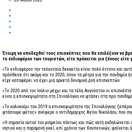
Έτοιμη να υποδεχθεί τους επισκέπτες που θα επιλέξουν να βρεθ
το ενδιαφέρον των τουριστών, είτε πρόκειται για ξένους είτε 
«Το ενδιαφέρον την τελευταία δεκαετία είναι πολύ έντονο και αυ
πρόσθεσε ότι ακόμη και το 2020, όπου τα μέτρα για την πανδημία ή
είχε καταφέρει να έχει μια αρκετά δυναμική ροή επισκεπτών.
«Το 2020 από τον Ιούλιο μέχρι και τα τέλη Αυγούστου οι επισκέπτ
είναι η επισκεψιμότητα στη Σπιναλόγκα να φτάσει στα προ πανδημ
«Το καλοκαίρι του 2019 η επισκεψιμότητα της Σπιναλόγκας ξεπέρασ
φτάσουμε φέτος» ανέφερε ο αντιδήμαρχος Αγίου Νικολάου, που συμ
«Η σημασία αυτού του μνημείου πάντως και πώς αυτή εκδηλώνεται 
νησιού και η παραμονή εκεί, επί χρόνια των Χανσενικών, φαίνεται