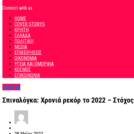
Connect with us
HOME
COVER STORYS
ΚΡΗΤΗ
ΕΛΛΑΔΑ
ΠΟΛΙΤΙΚΗ
MEDIA
ΕΠΙΧΕΙΡΗΣΕΙΣ
ΟΙΚΟΝΟΜΙΑ
ΥΓΕΙΑ ΚΑΙ ΟΜΟΡΦΙΑ
ΚΟΣΜΟΣ
ΕΠΙΚΟΙΝΩΝΙΑ
TRAVEL
Σπιναλόγκα: Χρονιά ρεκόρ το 2022 – Στόχος
28 Μαΐου 2022