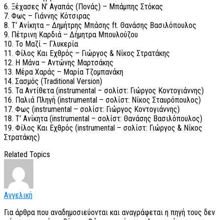
6. Ξέχασες Ν’ Αγαπάς (Πονάς) – Μπάμπης Στόκας
7. Φως – Γιάννης Κότσιρας
8. Τ’ Ανίκητα – Δημήτρης Μπάσης ft. Θανάσης Βασιλόπουλος
9. Πέτρινη Καρδιά – Δήμητρα Μπουλούζου
10. Το Μαζί – Γλυκερία
11. Φίλος Και Εχθρός – Γιώργος & Νίκος Στρατάκης
12. Η Μάνα – Αντώνης Μαρτσάκης
13. Μέρα Χαράς – Μαρία Τζομπανάκη
14. Σασμός (Traditional Version)
15. Τα Αντίθετα (instrumental – σολίστ: Γιώργος Κοντογιάννης)
16. Παλιά Πληγή (instrumental – σολίστ: Νίκος Σταυρόπουλος)
17. Φως (instrumental – σολίστ: Γιώργος Κοντογιάννης)
18. Τ’ Ανίκητα (instrumental – σολίστ: Θανάσης Βασιλόπουλος)
19. Φίλος Και Εχθρός (instrumental – σολίστ: Γιώργος & Νίκος
Στρατάκης)
Related Topics
Αγγελική
Για άρθρα που αναδημοσιεύονται και αναγράφεται η πηγή τους δεν