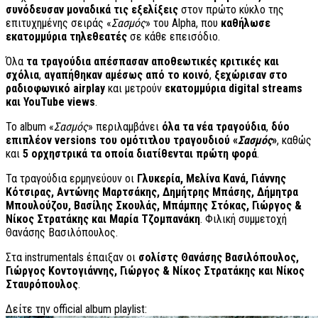
συνόδευσαν μοναδικά τις εξελίξεις
στον πρώτο κύκλο της
επιτυχημένης σειράς «
Σασμός
» του Alpha, που
καθήλωσε
εκατομμύρια τηλεθεατές
σε κάθε επεισόδιο.
Όλα
τα τραγούδια απέσπασαν αποθεωτικές κριτικές και
σχόλια
,
αγαπήθηκαν αμέσως από το κοινό
,
ξεχώρισαν στο
ραδιοφωνικό airplay
και μετρούν
εκατομμύρια digital streams
και YouTube views
.
Το album «
Σασμός
» περιλαμβάνει
όλα τα νέα τραγούδια
,
δύο
επιπλέον versions του ομότιτλου τραγουδιού «
Σασμός
»
, καθώς
και
5 ορχηστρικά τα οποία διατίθενται πρώτη φορά
.
Τα τραγούδια ερμηνεύουν οι
Γλυκερία, Μελίνα Κανά, Γιάννης
Κότσιρας, Αντώνης Μαρτσάκης, Δημήτρης Μπάσης, Δήμητρα
Μπουλούζου, Βασίλης Σκουλάς, Μπάμπης Στόκας, Γιώργος &
Νίκος Στρατάκης και Μαρία Τζομπανάκη
. Φιλική συμμετοχή
Θανάσης Βασιλόπουλος.
Στα instrumentals έπαιξαν οι
σολίστς Θανάσης Βασιλόπουλος,
Γιώργος Κοντογιάννης, Γιώργος & Νίκος Στρατάκης και Νίκος
Σταυρόπουλος
.
Δείτε την official album playlist: