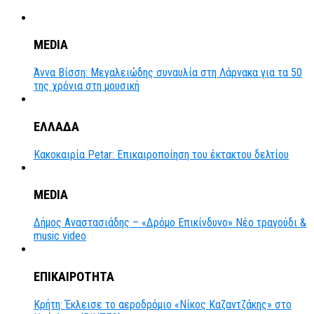
MEDIA
Άννα Βίσση: Μεγαλειώδης συναυλία στη Λάρνακα για τα 50
της χρόνια στη μουσική
ΕΛΛΑΔΑ
Κακοκαιρία Petar: Επικαιροποίηση του έκτακτου δελτίου
MEDIA
Δήμος Αναστασιάδης – «Δρόμο Επικίνδυνο» Νέο τραγούδι &
music video
ΕΠΙΚΑΙΡΟΤΗΤΑ
Κρήτη: Έκλεισε το αεροδρόμιο «Νίκος Καζαντζάκης» στο