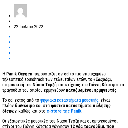
22 Ιουλίου 2022
Η
Panik Oxygen
παρουσιάζει σε
cd
το πιο επιτυχημένο
τηλεοπτικό soundtrack
των τελευταίων ετών, το
«
Σασμός
»
,
σε
μουσική
του
Νίκου Τερζή
και
στίχους
του
Γιάννη Κότσιρα
, τα
τραγούδια του οποίου ερμηνεύουν
καταξιωμένοι ερμηνευτές
.
Το cd, εκτός από τα
ψηφιακά καταστήματα μουσικής
, είναι
πλέον
διαθέσιμο
και στα
φυσικά καταστήματα πώλησης
δίσκων
, καθώς και στο
e-store της Panik
.
Οι εξαιρετικές μουσικές του Νίκου Τερζή και οι εμπνευσμένοι
στίχοι του Γιάννη Κότσιρα γέννησαν
12 νέα τραγούδια, που