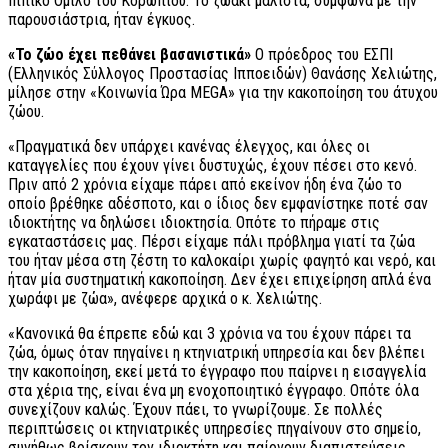
Ιππικό Όμιλο του Κορωπίου. Το ζωάκι μάλιστα, σύμφωνα με την
παρουσιάστρια, ήταν έγκυος.
«Το ζώο έχει πεθάνει βασανιστικά»
Ο πρόεδρος του ΕΣΠΙ
(Ελληνικός Σύλλογος Προστασίας Ιπποειδών) Θανάσης Χελιώτης,
μίλησε στην «Κοινωνία Ώρα MEGA» για την κακοποίηση του άτυχου
ζώου.
«Πραγματικά δεν υπάρχει κανένας έλεγχος, και όλες οι
καταγγελίες που έχουν γίνει δυστυχώς, έχουν πέσει στο κενό.
Πριν από 2 χρόνια είχαμε πάρει από εκείνον ήδη ένα ζώο το
οποίο βρέθηκε αδέσποτο, και ο ίδιος δεν εμφανίστηκε ποτέ σαν
ιδιοκτήτης να δηλώσει ιδιοκτησία. Οπότε το πήραμε στις
εγκαταστάσεις μας. Πέρσι είχαμε πάλι πρόβλημα γιατί τα ζώα
του ήταν μέσα στη ζέστη το καλοκαίρι χωρίς φαγητό και νερό, και
ήταν μία συστηματική κακοποίηση. Δεν έχει επιχείρηση απλά ένα
χωράφι με ζώα», ανέφερε αρχικά ο κ. Χελιώτης.
«Κανονικά θα έπρεπε εδώ και 3 χρόνια να του έχουν πάρει τα
ζώα, όμως όταν πηγαίνει η κτηνιατρική υπηρεσία και δεν βλέπει
την κακοποίηση, εκεί μετά το έγγραφο που παίρνει η εισαγγελία
στα χέρια της, είναι ένα μη ενοχοποιητικό έγγραφο. Οπότε όλα
συνεχίζουν καλώς. Έχουν πάει, το γνωρίζουμε. Σε πολλές
περιπτώσεις οι κτηνιατρικές υπηρεσίες πηγαίνουν στο σημείο,
συνήθως βρίσκουν τον ιδιοκτήτη και παίρνουν διαπιστεύσεις,