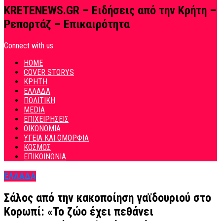
KRETENEWS.GR – Ειδήσεις από την Κρήτη –
Ρεπορτάζ – Επικαιρότητα
Connect with us
HOME
COVER STORYS
ΚΡΗΤΗ
ΕΛΛΑΔΑ
ΠΟΛΙΤΙΚΗ
MEDIA
ΕΠΙΧΕΙΡΗΣΕΙΣ
ΟΙΚΟΝΟΜΙΑ
ΥΓΕΙΑ ΚΑΙ ΟΜΟΡΦΙΑ
ΚΟΣΜΟΣ
ΕΠΙΚΟΙΝΩΝΙΑ
ΕΛΛΑΔΑ
Σάλος από την κακοποίηση γαϊδουριού στο
Κορωπί: «Το ζώο έχει πεθάνει