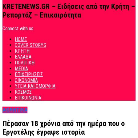
KRETENEWS.GR – Ειδήσεις από την Κρήτη –
Ρεπορτάζ – Επικαιρότητα
Connect with us
HOME
COVER STORYS
ΚΡΗΤΗ
ΕΛΛΑΔΑ
ΠΟΛΙΤΙΚΗ
MEDIA
ΕΠΙΧΕΙΡΗΣΕΙΣ
ΟΙΚΟΝΟΜΙΑ
ΥΓΕΙΑ ΚΑΙ ΟΜΟΡΦΙΑ
ΚΟΣΜΟΣ
ΕΠΙΚΟΙΝΩΝΙΑ
ΑΘΛΗΤΙΚΑ
Πέρασαν 18 χρόνια από την ημέρα που ο
Εργοτέλης έγραψε ιστορία