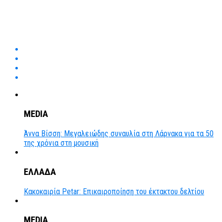
MEDIA
Άννα Βίσση: Μεγαλειώδης συναυλία στη Λάρνακα για τα 50
της χρόνια στη μουσική
ΕΛΛΑΔΑ
Κακοκαιρία Petar: Επικαιροποίηση του έκτακτου δελτίου
MEDIA