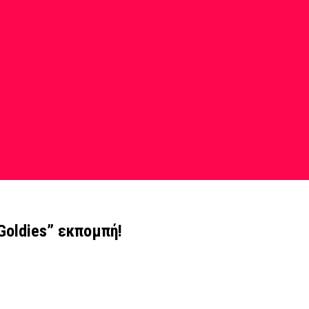
Goldies” εκπομπή!