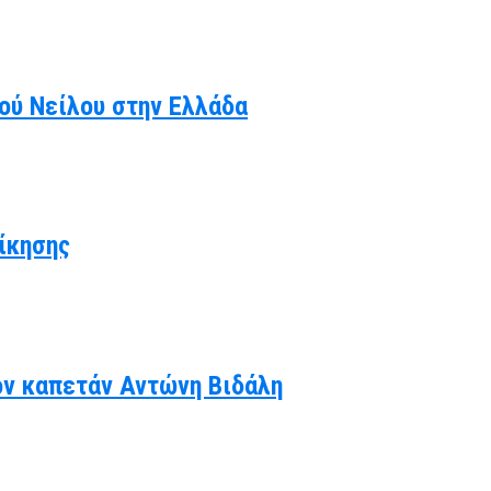
κού Νείλου στην Ελλάδα
ίκησης
ον καπετάν Αντώνη Βιδάλη