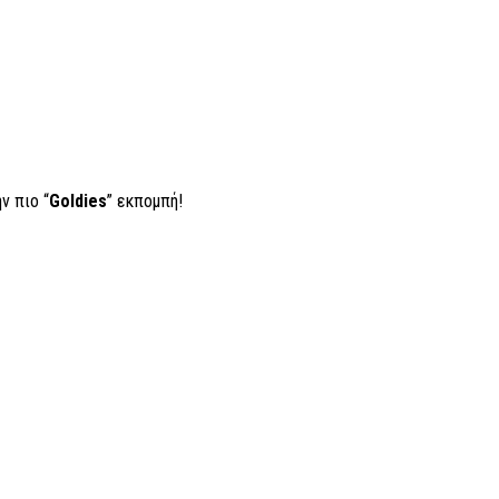
ν πιο “
Goldies
” εκπομπή!