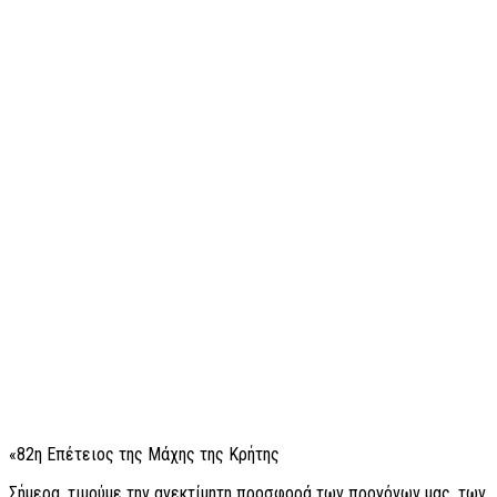
«82η Επέτειος της Μάχης της Κρήτης
Σήμερα, τιμούμε την ανεκτίμητη προσφορά των προγόνων μας, των