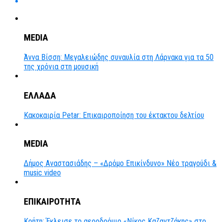
MEDIA
Άννα Βίσση: Μεγαλειώδης συναυλία στη Λάρνακα για τα 50
της χρόνια στη μουσική
ΕΛΛΑΔΑ
Κακοκαιρία Petar: Επικαιροποίηση του έκτακτου δελτίου
MEDIA
Δήμος Αναστασιάδης – «Δρόμο Επικίνδυνο» Νέο τραγούδι &
music video
ΕΠΙΚΑΙΡΟΤΗΤΑ
Κρήτη: Έκλεισε το αεροδρόμιο «Νίκος Καζαντζάκης» στο