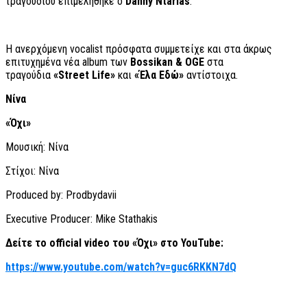
τραγουδιού επιμελήθηκε ο
Danny Ntarlas
.
Η ανερχόμενη vocalist πρόσφατα συμμετείχε και στα άκρως
επιτυχημένα νέα album των
Bossikan
&
OGE
στα
τραγούδια
«
Street Life
»
και
«Έλα Εδώ»
αντίστοιχα.
Νίνα
«
Όχι»
Μουσική: Νίνα
Στίχοι: Νίνα
Produced by: Prodbydavii
Executive Producer: Mike Stathakis
Δείτε το
official video
του «
Όχι» στο
YouTube
:
https://www.youtube.com/watch?v=guc6RKKN7dQ