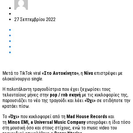
27 Σεπτεμβρίου 2022
Μετά το TikTok viral
«Στο Αυτοκίνητο»
, η
Νίνα
επιστρέφει με
ολοκαίνουργιο single.
Η πολυτάλαντη τραγουδίστρια που έχει ξεχωρίσει τους
τελευταίους μήνες στην
pop
/
rnb
σκηνή
με τις κυκλοφορίες της,
παρουσιάζει το νέο της τραγούδι και λέει
«Όχι»
σε οτιδήποτε την
κρατάει πίσω.
Το
«Όχι»
που κυκλοφορεί από τη
Mad House Records
και
τη
Minos EMI
,
a Universal Music Company
υπογράφει η ίδια τόσο
στη μουσική όσο και στους στίχους, ενώ το music video του