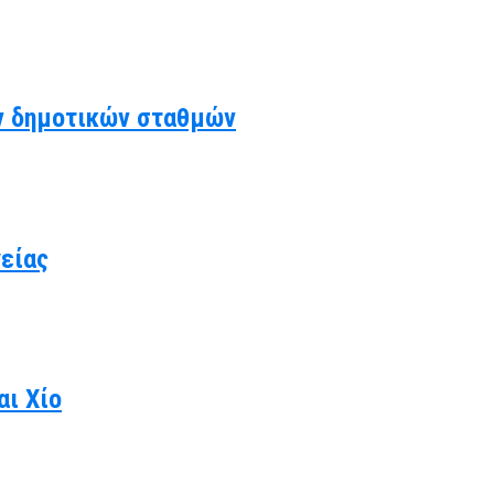
ν δημοτικών σταθμών
γείας
αι Χίο