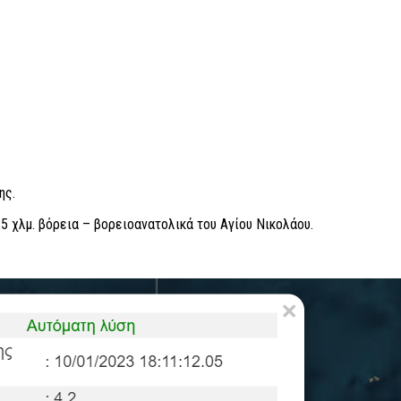
ης.
25 χλμ. βόρεια – βορειοανατολικά του Αγίου Νικολάου.