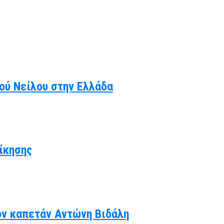
κού Νείλου στην Ελλάδα
ίκησης
ον καπετάν Αντώνη Βιδάλη