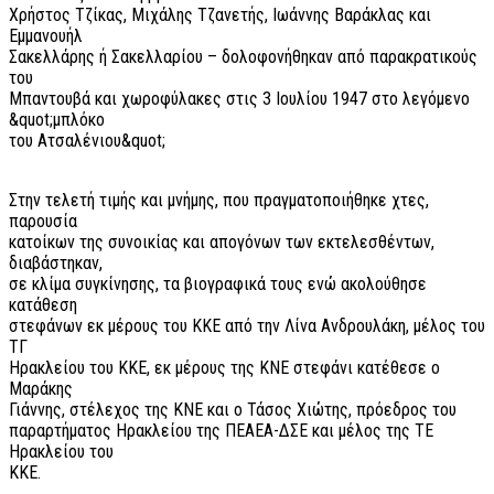
Χρήστος Τζίκας, Μιχάλης Τζανετής, Ιωάννης Βαράκλας και
Εμμανουήλ
Σακελλάρης ή Σακελλαρίου – δολοφονήθηκαν από παρακρατικούς
του
Μπαντουβά και χωροφύλακες στις 3 Ιουλίου 1947 στο λεγόμενο
&quot;μπλόκο
του Ατσαλένιου&quot;
Στην τελετή τιμής και μνήμης, που πραγματοποιήθηκε χτες,
παρουσία
κατοίκων της συνοικίας και απογόνων των εκτελεσθέντων,
διαβάστηκαν,
σε κλίμα συγκίνησης, τα βιογραφικά τους ενώ ακολούθησε
κατάθεση
στεφάνων εκ μέρους του ΚΚΕ από την Λίνα Ανδρουλάκη, μέλος του
ΤΓ
Ηρακλείου του ΚΚΕ, εκ μέρους της ΚΝΕ στεφάνι κατέθεσε ο
Μαράκης
Γιάννης, στέλεχος της ΚΝΕ και ο Τάσος Χιώτης, πρόεδρος του
παραρτήματος Ηρακλείου της ΠΕΑΕΑ-ΔΣΕ και μέλος της ΤΕ
Ηρακλείου του
ΚΚΕ.