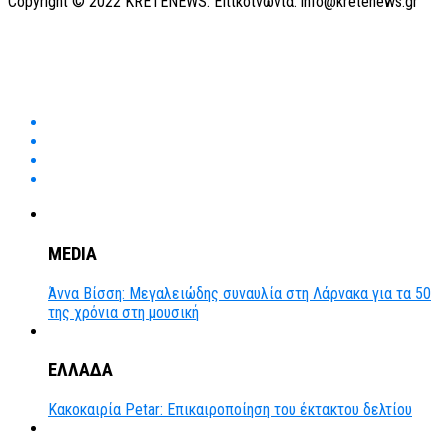
Copyright © 2022 KRETENEWS. Επικοινωνία: info@kretenews.gr
MEDIA
Άννα Βίσση: Μεγαλειώδης συναυλία στη Λάρνακα για τα 50
της χρόνια στη μουσική
ΕΛΛΑΔΑ
Κακοκαιρία Petar: Επικαιροποίηση του έκτακτου δελτίου