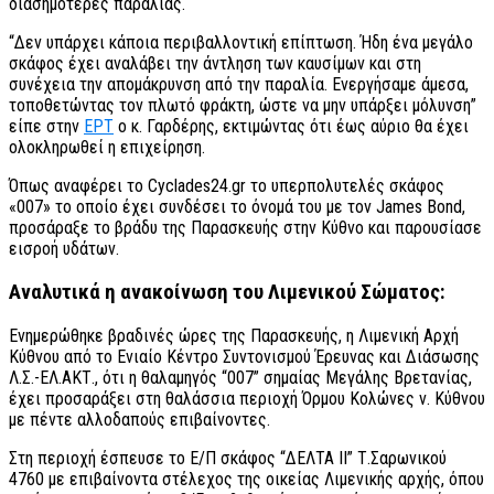
διασημότερες παραλίας.
“Δεν υπάρχει κάποια περιβαλλοντική επίπτωση. Ήδη ένα μεγάλο
σκάφος έχει αναλάβει την άντληση των καυσίμων και στη
συνέχεια την απομάκρυνση από την παραλία. Ενεργήσαμε άμεσα,
τοποθετώντας τον πλωτό φράκτη, ώστε να μην υπάρξει μόλυνση”
είπε στην
ΕΡΤ
ο κ. Γαρδέρης, εκτιμώντας ότι έως αύριο θα έχει
ολοκληρωθεί η επιχείρηση.
Όπως αναφέρει το Cyclades24.gr το υπερπολυτελές σκάφος
«007» το οποίο έχει συνδέσει το όνομά του με τον James Bond,
προσάραξε το βράδυ της Παρασκευής στην Κύθνο και παρουσίασε
εισροή υδάτων.
Αναλυτικά η ανακοίνωση του Λιμενικού Σώματος:
Ενημερώθηκε βραδινές ώρες της Παρασκευής, η Λιμενική Αρχή
Κύθνου από το Ενιαίο Κέντρο Συντονισμού Έρευνας και Διάσωσης
Λ.Σ.-ΕΛ.ΑΚΤ., ότι η θαλαμηγός “007” σημαίας Μεγάλης Βρετανίας,
έχει προσαράξει στη θαλάσσια περιοχή Όρμου Κολώνες ν. Κύθνου
με πέντε αλλοδαπούς επιβαίνοντες.
Στη περιοχή έσπευσε το Ε/Π σκάφος “ΔΕΛΤΑ ΙΙ” Τ.Σαρωνικού
4760 με επιβαίνοντα στέλεχος της οικείας Λιμενικής αρχής, όπου