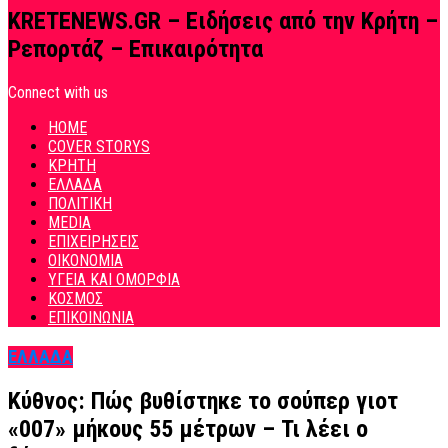
KRETENEWS.GR – Ειδήσεις από την Κρήτη –
Ρεπορτάζ – Επικαιρότητα
Connect with us
HOME
COVER STORYS
ΚΡΗΤΗ
ΕΛΛΑΔΑ
ΠΟΛΙΤΙΚΗ
MEDIA
ΕΠΙΧΕΙΡΗΣΕΙΣ
ΟΙΚΟΝΟΜΙΑ
ΥΓΕΙΑ ΚΑΙ ΟΜΟΡΦΙΑ
ΚΟΣΜΟΣ
ΕΠΙΚΟΙΝΩΝΙΑ
ΕΛΛΑΔΑ
Κύθνος: Πώς βυθίστηκε το σούπερ γιοτ
«007» μήκους 55 μέτρων – Τι λέει ο