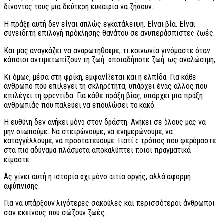
δίνοντας τους μια δεύτερη ευκαιρία να ζήσουν.
Η πράξη αυτή δεν είναι απλώς εγκατάλειψη. Είναι βία. Είναι
συνειδητή επιλογή πρόκλησης θανάτου σε ανυπεράσπιστες ζωές.
Και μας αναγκάζει να αναρωτηθούμε; τι κοινωνία γινόμαστε όταν
κάποιοι αντιμετωπίζουν τη ζωή οποιαδήποτε ζωή ως αναλώσιμη;
Κι όμως, μέσα στη φρίκη, εμφανίζεται και η ελπίδα. Για κάθε
άνθρωπο που επιλέγει τη σκληρότητα, υπάρχει ένας άλλος που
επιλέγει τη φροντίδα. Για κάθε πράξη βίας, υπάρχει μια πράξη
ανθρωπιάς που παλεύει να επουλώσει το κακό.
Η ευθύνη δεν ανήκει μόνο στον δράστη. Ανήκει σε όλους μας να
μην σιωπούμε. Να στειρώνουμε, να ενημερώνουμε, να
καταγγέλλουμε, να προστατεύουμε. Γιατί ο τρόπος που φερόμαστε
στα πιο αδύναμα πλάσματα αποκαλύπτει ποιοι πραγματικά
είμαστε.
Ας γίνει αυτή η ιστορία όχι μόνο αιτία οργής, αλλά αφορμή
αφύπνισης.
Για να υπάρξουν λιγότερες σακούλες και περισσότεροι άνθρωποι
σαν εκείνους που σώζουν ζωές.