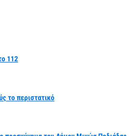
το 112
ύς το περιστατικό