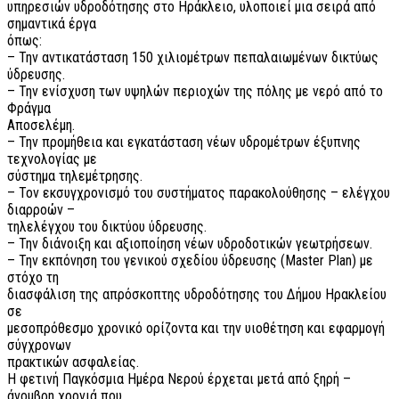
υπηρεσιών υδροδότησης στο Ηράκλειο, υλοποιεί μια σειρά από
σημαντικά έργα
όπως:
– Την αντικατάσταση 150 χιλιομέτρων πεπαλαιωμένων δικτύως
ύδρευσης.
– Την ενίσχυση των υψηλών περιοχών της πόλης με νερό από το
Φράγμα
Αποσελέμη.
– Την προμήθεια και εγκατάσταση νέων υδρομέτρων έξυπνης
τεχνολογίας με
σύστημα τηλεμέτρησης.
– Τον εκσυγχρονισμό του συστήματος παρακολούθησης – ελέγχου
διαρροών –
τηλελέγχου του δικτύου ύδρευσης.
– Την διάνοιξη και αξιοποίηση νέων υδροδοτικών γεωτρήσεων.
– Την εκπόνηση του γενικού σχεδίου ύδρευσης (Master Plan) με
στόχο τη
διασφάλιση της απρόσκοπτης υδροδότησης του Δήμου Ηρακλείου
σε
μεσοπρόθεσμο χρονικό ορίζοντα και την υιοθέτηση και εφαρμογή
σύγχρονων
πρακτικών ασφαλείας.
Η φετινή Παγκόσμια Ημέρα Νερού έρχεται μετά από ξηρή –
άνομβρη χρονιά που