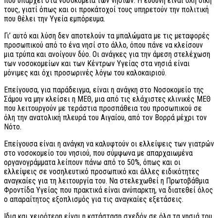
που υπάρχει στα νοσοκομεία των νησιών. Η ευθύνη είναι όλη δική
τους, γιατί όπως και οι προκάτοχοί τους υπηρετούν την πολιτική
που θέλει την Υγεία εμπόρευμα.
Γι’ αυτό και λύση δεν αποτελούν τα μπαλώματα με τις μεταφορές
προσωπικού από το ένα νησί στο άλλο, όπου πάνε να κλείσουν
μια τρύπα και ανοίγουν δύο. Οι ανάγκες για την άμεση στελέχωση
των νοσοκομείων και των Κέντρων Υγείας στα νησιά είναι
μόνιμες και όχι προσωρινές λόγω του καλοκαιριού.
Επείγουσα, για παράδειγμα, είναι η ανάγκη στο Νοσοκομείο της
Σάμου να μην κλείσει η ΜΕΘ, μια από τις ελάχιστες κλινικές ΜΕΘ
που λειτουργούν με τεράστια προσπάθεια του προσωπικού σε
όλη την ανατολική πλευρά του Αιγαίου, από τον Βορρά μέχρι τον
Νότο.
Επείγουσα είναι η ανάγκη να καλυφτούν οι ελλείψεις των γιατρών
στο νοσοκομείο του νησιού, που σύμφωνα με απαρχαιωμένα
οργανογράμματα λείπουν πάνω από το 50%, όπως και οι
ελλείψεις σε νοσηλευτικό προσωπικό και άλλες ειδικότητες
αναγκαίες για τη λειτουργία του. Να στελεχωθεί η Πρωτοβάθμια
Φροντίδα Υγείας που πρακτικά είναι ανύπαρκτη, να διατεθεί όλος
ο απαραίτητος εξοπλισμός για τις αναγκαίες εξετάσεις.
Ιδια και χειρότερη είναι η κατάσταση σχεδόν σε όλα τα νησιά του