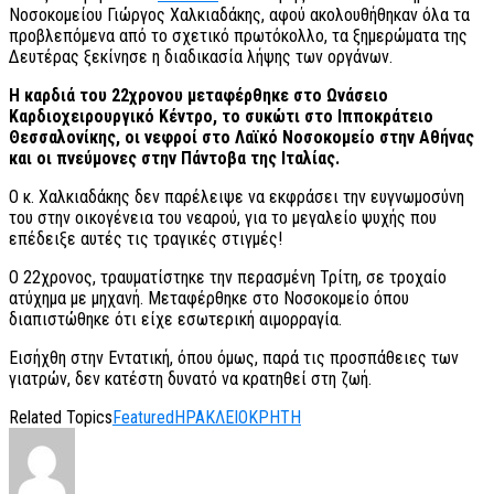
Νοσοκομείου Γιώργος Χαλκιαδάκης, αφού ακολουθήθηκαν όλα τα
προβλεπόμενα από το σχετικό πρωτόκολλο, τα ξημερώματα της
Δευτέρας ξεκίνησε η διαδικασία λήψης των οργάνων.
Η καρδιά του 22χρονου μεταφέρθηκε στο Ωνάσειο
Καρδιοχειρουργικό Κέντρο, το συκώτι στο Ιπποκράτειο
Θεσσαλονίκης, οι νεφροί στο Λαϊκό Νοσοκομείο στην Αθήνας
και οι πνεύμονες στην Πάντοβα της Ιταλίας.
Ο κ. Χαλκιαδάκης δεν παρέλειψε να εκφράσει την ευγνωμοσύνη
του στην οικογένεια του νεαρού, για το μεγαλείο ψυχής που
επέδειξε αυτές τις τραγικές στιγμές!
Ο 22χρονος, τραυματίστηκε την περασμένη Τρίτη, σε τροχαίο
ατύχημα με μηχανή. Μεταφέρθηκε στο Νοσοκομείο όπου
διαπιστώθηκε ότι είχε εσωτερική αιμορραγία.
Εισήχθη στην Εντατική, όπου όμως, παρά τις προσπάθειες των
γιατρών, δεν κατέστη δυνατό να κρατηθεί στη ζωή.
Related Topics
Featured
ΗΡΑΚΛΕΙΟ
ΚΡΗΤΗ