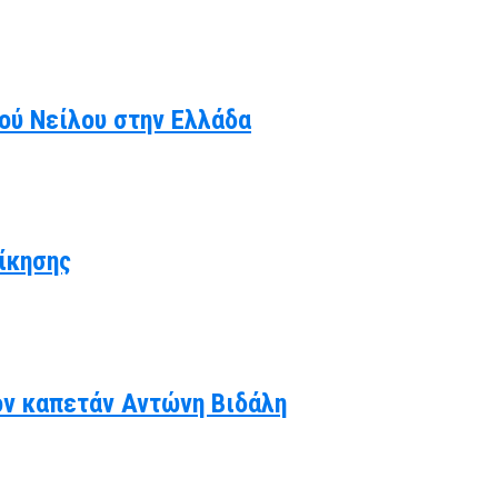
κού Νείλου στην Ελλάδα
ίκησης
ον καπετάν Αντώνη Βιδάλη