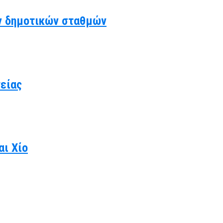
ν δημοτικών σταθμών
γείας
αι Χίο