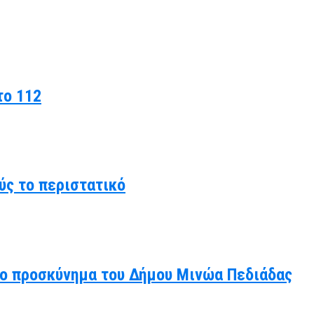
το 112
ύς το περιστατικό
άλο προσκύνημα του Δήμου Μινώα Πεδιάδας