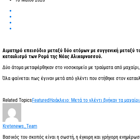
Αιματηρό επεισόδιο μεταξύ δύο ατόμων με συγγενική μεταξύ το
καταυλισμό των Ρομά της Νέας Αλικαρνασσού.
Δύο άτομα μεταφέρθηκαν στο νοσοκομείο με τραύματα από μαχαίρι, 
Όλα φαίνεται πως έγιναν μετά από γλέντι που στήθηκε στον καταυ
Related Topics
Featured
Ηράκλειο: Μετά το γλέντι βγήκαν τα μαχαίρ
Kretenews_Team
Βασικός του σκοπός είναι η σωστή, η έγκυρη και γρήγορη ενημέρωσ