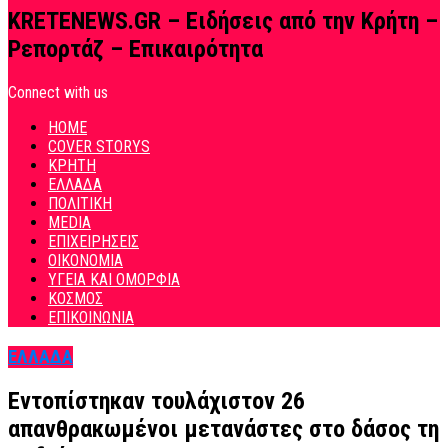
KRETENEWS.GR – Ειδήσεις από την Κρήτη –
Ρεπορτάζ – Επικαιρότητα
Connect with us
HOME
COVER STORYS
ΚΡΗΤΗ
ΕΛΛΑΔΑ
ΠΟΛΙΤΙΚΗ
MEDIA
ΕΠΙΧΕΙΡΗΣΕΙΣ
ΟΙΚΟΝΟΜΙΑ
ΥΓΕΙΑ ΚΑΙ ΟΜΟΡΦΙΑ
ΚΟΣΜΟΣ
ΕΠΙΚΟΙΝΩΝΙΑ
ΕΛΛΑΔΑ
Εντοπίστηκαν τουλάχιστον 26
απανθρακωμένοι μετανάστες στο δάσος τη