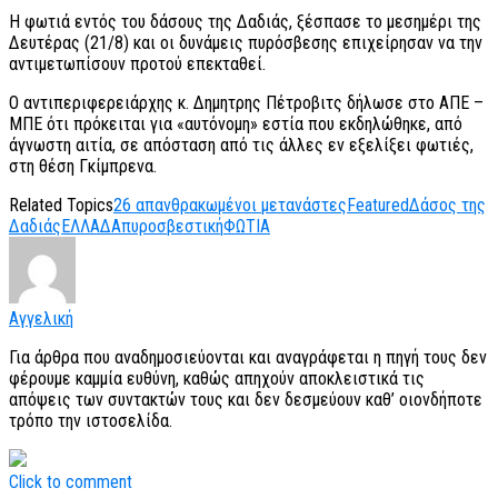
Η φωτιά εντός του δάσους της Δαδιάς, ξέσπασε το μεσημέρι της
Δευτέρας (21/8) και οι δυνάμεις πυρόσβεσης επιχείρησαν να την
αντιμετωπίσουν προτού επεκταθεί.
Ο αντιπεριφερειάρχης κ. Δημητρης Πέτροβιτς δήλωσε στο ΑΠΕ –
ΜΠΕ ότι πρόκειται για «αυτόνομη» εστία που εκδηλώθηκε, από
άγνωστη αιτία, σε απόσταση από τις άλλες εν εξελίξει φωτιές,
στη θέση Γκίμπρενα.
Related Topics
26 απανθρακωμένοι μετανάστες
Featured
Δάσος της
Δαδιάς
ΕΛΛΑΔΑ
πυροσβεστική
ΦΩΤΙΑ
Αγγελική
Για άρθρα που αναδημοσιεύονται και αναγράφεται η πηγή τους δεν
φέρουμε καμμία ευθύνη, καθώς απηχούν αποκλειστικά τις
απόψεις των συντακτών τους και δεν δεσμεύουν καθ’ οιονδήποτε
τρόπο την ιστοσελίδα.
Click to comment