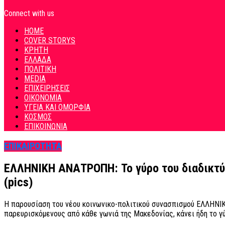
Connect with us
HOME
COVER STORYS
ΚΡΗΤΗ
ΕΛΛΑΔΑ
ΠΟΛΙΤΙΚΗ
MEDIA
ΕΠΙΧΕΙΡΗΣΕΙΣ
ΟΙΚΟΝΟΜΙΑ
ΥΓΕΙΑ ΚΑΙ ΟΜΟΡΦΙΑ
ΚΟΣΜΟΣ
ΕΠΙΚΟΙΝΩΝΙΑ
ΕΠΙΚΑΙΡΟΤΗΤΑ
ΕΛΛΗΝΙΚΗ ΑΝΑΤΡΟΠΗ: Το γύρο του διαδικτύο
(pics)
Η παρουσίαση του νέου κοινωνικο-πολιτικού συνασπισμού ΕΛΛΗΝΙΚ
παρευρισκόμενους από κάθε γωνιά της Μακεδονίας, κάνει ήδη το γύ