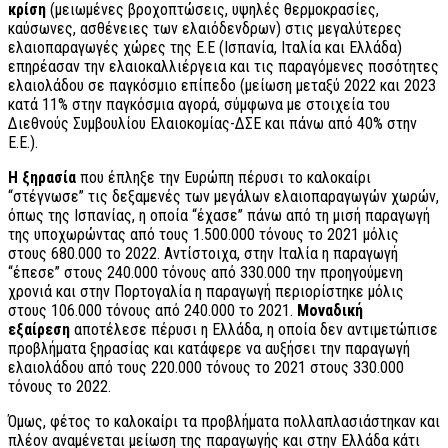
κρίση
(μειωμένες βροχοπτώσεις, υψηλές θερμοκρασίες,
καύσωνες, ασθένειες των ελαιόδενδρων) στις μεγαλύτερες
ελαιοπαραγωγές χώρες της Ε.Ε (Ισπανία, Ιταλία και Ελλάδα)
επηρέασαν την ελαιοκαλλιέργεια και τις παραγόμενες ποσότητες
ελαιολάδου σε παγκόσμιο επίπεδο (μείωση μεταξύ 2022 και 2023
κατά 11% στην παγκόσμια αγορά, σύμφωνα με στοιχεία του
Διεθνούς Συμβουλίου Ελαιοκομίας-ΔΣΕ και πάνω από 40% στην
Ε.Ε.).
Η ξηρασία
που έπληξε την Ευρώπη πέρυσι το καλοκαίρι
“στέγνωσε” τις δεξαμενές των μεγάλων ελαιοπαραγωγών χωρών,
όπως της Ισπανίας, η οποία “έχασε” πάνω από τη μισή παραγωγή
της υποχωρώντας από τους 1.500.000 τόνους το 2021 μόλις
στους 680.000 το 2022. Αντίστοιχα, στην Ιταλία η παραγωγή
“έπεσε” στους 240.000 τόνους από 330.000 την προηγούμενη
χρονιά και στην Πορτογαλία η παραγωγή περιορίστηκε μόλις
στους 106.000 τόνους από 240.000 το 2021.
Μοναδική
εξαίρεση
αποτέλεσε πέρυσι η Ελλάδα, η οποία δεν αντιμετώπισε
προβλήματα ξηρασίας και κατάφερε να αυξήσει την παραγωγή
ελαιολάδου από τους 220.000 τόνους το 2021 στους 330.000
τόνους το 2022.
Όμως, φέτος το καλοκαίρι τα προβλήματα πολλαπλασιάστηκαν και
πλέον αναμένεται μείωση της παραγωγής και στην Ελλάδα κάτι