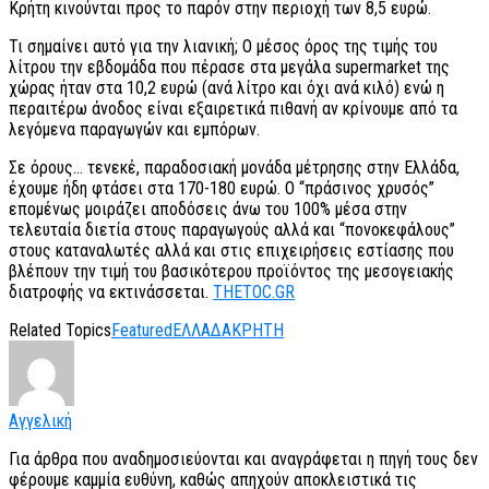
Κρήτη κινούνται προς το παρόν στην περιοχή των 8,5 ευρώ.
Τι σημαίνει αυτό για την λιανική; Ο μέσος όρος της τιμής του
λίτρου την εβδομάδα που πέρασε στα μεγάλα supermarket της
χώρας ήταν στα 10,2 ευρώ (ανά λίτρο και όχι ανά κιλό) ενώ η
περαιτέρω άνοδος είναι εξαιρετικά πιθανή αν κρίνουμε από τα
λεγόμενα παραγωγών και εμπόρων.
Σε όρους… τενεκέ, παραδοσιακή μονάδα μέτρησης στην Ελλάδα,
έχουμε ήδη φτάσει στα 170-180 ευρώ. Ο “πράσινος χρυσός”
επομένως μοιράζει αποδόσεις άνω του 100% μέσα στην
τελευταία διετία στους παραγωγούς αλλά και “πονοκεφάλους”
στους καταναλωτές αλλά και στις επιχειρήσεις εστίασης που
βλέπουν την τιμή του βασικότερου προϊόντος της μεσογειακής
διατροφής να εκτινάσσεται.
THETOC.GR
Related Topics
Featured
ΕΛΛΑΔΑ
ΚΡΗΤΗ
Αγγελική
Για άρθρα που αναδημοσιεύονται και αναγράφεται η πηγή τους δεν
φέρουμε καμμία ευθύνη, καθώς απηχούν αποκλειστικά τις