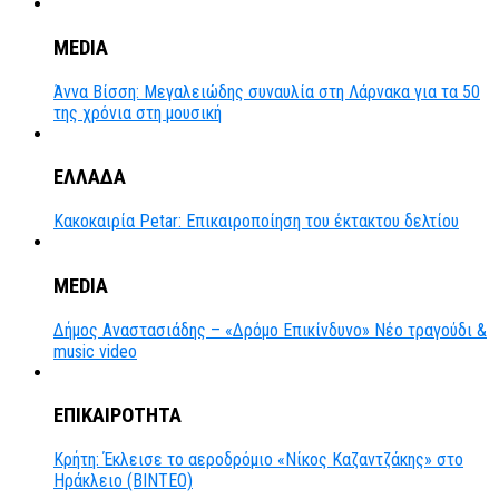
MEDIA
Άννα Βίσση: Μεγαλειώδης συναυλία στη Λάρνακα για τα 50
της χρόνια στη μουσική
ΕΛΛΑΔΑ
Κακοκαιρία Petar: Επικαιροποίηση του έκτακτου δελτίου
MEDIA
Δήμος Αναστασιάδης – «Δρόμο Επικίνδυνο» Νέο τραγούδι &
music video
ΕΠΙΚΑΙΡΟΤΗΤΑ
Κρήτη: Έκλεισε το αεροδρόμιο «Νίκος Καζαντζάκης» στο
Ηράκλειο (ΒΙΝΤΕΟ)