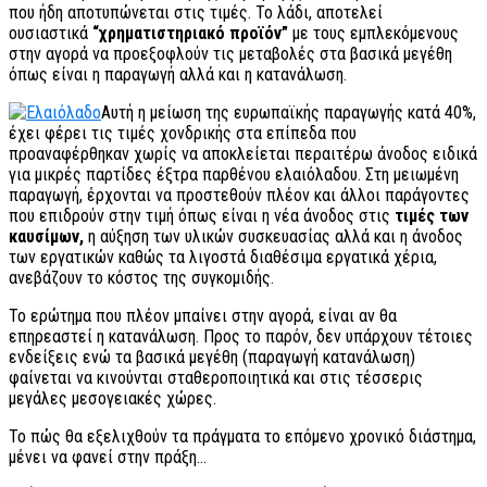
που ήδη αποτυπώνεται στις τιμές. Το λάδι, αποτελεί
ουσιαστικά
“χρηματιστηριακό προϊόν”
με τους εμπλεκόμενους
στην αγορά να προεξοφλούν τις μεταβολές στα βασικά μεγέθη
όπως είναι η παραγωγή αλλά και η κατανάλωση.
Αυτή η μείωση της ευρωπαϊκής παραγωγής κατά 40%,
έχει φέρει τις τιμές χονδρικής στα επίπεδα που
προαναφέρθηκαν χωρίς να αποκλείεται περαιτέρω άνοδος ειδικά
για μικρές παρτίδες έξτρα παρθένου ελαιόλαδου. Στη μειωμένη
παραγωγή, έρχονται να προστεθούν πλέον και άλλοι παράγοντες
που επιδρούν στην τιμή όπως είναι η νέα άνοδος στις
τιμές των
καυσίμων,
η αύξηση των υλικών συσκευασίας αλλά και η άνοδος
των εργατικών καθώς τα λιγοστά διαθέσιμα εργατικά χέρια,
ανεβάζουν το κόστος της συγκομιδής.
Το ερώτημα που πλέον μπαίνει στην αγορά, είναι αν θα
επηρεαστεί η κατανάλωση. Προς το παρόν, δεν υπάρχουν τέτοιες
ενδείξεις ενώ τα βασικά μεγέθη (παραγωγή κατανάλωση)
φαίνεται να κινούνται σταθεροποιητικά και στις τέσσερις
μεγάλες μεσογειακές χώρες.
Το πώς θα εξελιχθούν τα πράγματα το επόμενο χρονικό διάστημα,
μένει να φανεί στην πράξη…