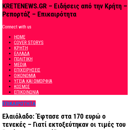
KRETENEWS.GR – Ειδήσεις από την Κρήτη –
Ρεπορτάζ – Επικαιρότητα
Connect with us
HOME
COVER STORYS
ΚΡΗΤΗ
ΕΛΛΑΔΑ
ΠΟΛΙΤΙΚΗ
MEDIA
ΕΠΙΧΕΙΡΗΣΕΙΣ
ΟΙΚΟΝΟΜΙΑ
ΥΓΕΙΑ ΚΑΙ ΟΜΟΡΦΙΑ
ΚΟΣΜΟΣ
ΕΠΙΚΟΙΝΩΝΙΑ
ΕΠΙΚΑΙΡΟΤΗΤΑ
Ελαιόλαδο: Έφτασε στα 170 ευρώ ο
τενεκές – Γιατί εκτοξεύτηκαν οι τιμές του