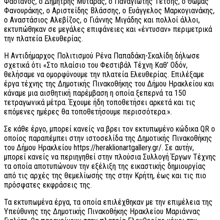
Φασιανός, ο Δημήτρης Μυταράς, ο Παναγιώτης Τέτσης, ο Θωμάς
Φανουράκης, ο Αριστείδης Βλάσσης, ο Ευάγγελος Μαρκογιανάκης,
ο Αναστάσιος Αλεβίζος, ο Γιάννης Μιγάδης και πολλοί άλλοι,
εκτυπώθηκαν σε μεγάλες επιφάνειες και «έντυσαν» περιμετρικά
την πλατεία Ελευθερίας.
Η Αντιδήμαρχος Πολιτισμού Ρένα Παπαδάκη-Σκαλίδη δήλωσε
σχετικά ότι «Στο πλαίσιο του Φεστιβάλ Τέχνη Καθ’ Οδόν,
θελήσαμε να ομορφύνουμε την πλατεία Ελευθερίας. Επιλέξαμε
έργα τέχνης της Δημοτικής Πινακοθήκης του Δήμου Ηρακλείου και
κάναμε μια αισθητική παρέμβαση η οποία ξεπερνά τα 150
τετραγωνικά μέτρα. Έχουμε ήδη τοποθετήσει αρκετά και τις
επόμενες ημέρες θα τοποθετήσουμε περισσότερα.».
Σε κάθε έργο, μπορεί κανείς να βρει τον εκτυπωμένο κώδικα QR ο
οποίος παραπέμπει στην ιστοσελίδα της Δημοτικής Πινακοθήκης
του Δήμου Ηρακλείου https://heraklionartgallery.gr/. Σε αυτήν,
μπορεί κανείς να περιηγηθεί στην πλούσια Συλλογή Έργων Τέχνης
τα οποία αποτυπώνουν την εξέλιξη της εικαστικής δημιουργίας
από τις αρχές της θεμελίωσής της στην Κρήτη, έως και τις πιο
πρόσφατες εκφράσεις της.
Τα εκτυπωμένα έργα, τα οποία επιλέχθηκαν με την επιμέλεια της
Υπεύθυνης της Δημοτικής Πινακοθήκης Ηρακλείου Μαριάννας