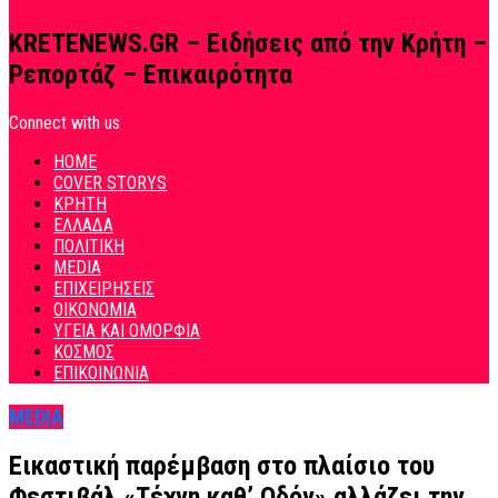
KRETENEWS.GR – Ειδήσεις από την Κρήτη –
Ρεπορτάζ – Επικαιρότητα
Connect with us
HOME
COVER STORYS
ΚΡΗΤΗ
ΕΛΛΑΔΑ
ΠΟΛΙΤΙΚΗ
MEDIA
ΕΠΙΧΕΙΡΗΣΕΙΣ
ΟΙΚΟΝΟΜΙΑ
ΥΓΕΙΑ ΚΑΙ ΟΜΟΡΦΙΑ
ΚΟΣΜΟΣ
ΕΠΙΚΟΙΝΩΝΙΑ
MEDIA
Εικαστική παρέμβαση στο πλαίσιο του
Φεστιβάλ «Τέχνη καθ’ Οδόν» αλλάζει την