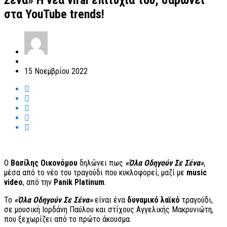
Σένα» Η νέα viral επιτυχία του, σαρώνει
στα YouTube trends!
15 Νοεμβρίου 2022
Ο
Βασίλης Οικονόμου
δηλώνει πως
«Όλα Οδηγούν Σε Σένα»
,
μέσα από το νέο του τραγούδι που κυκλοφορεί, μαζί με
music
video
, από την
Panik Platinum
.
Το
«Όλα Οδηγούν Σε Σένα»
είναι ένα
δυναμικό λαϊκό
τραγούδι,
σε μουσική Ιορδάνη Παύλου και στίχους Αγγελικής Μακρυνιώτη,
που ξεχωρίζει από το πρώτο άκουσμα.