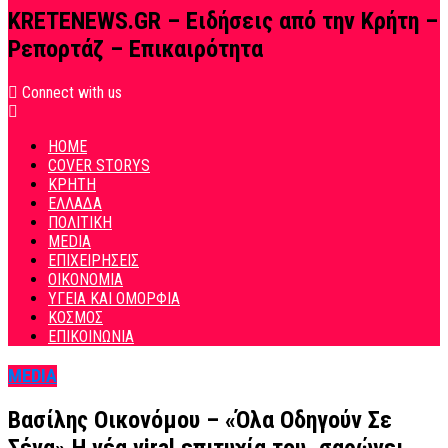
KRETENEWS.GR – Ειδήσεις από την Κρήτη –
Ρεπορτάζ – Επικαιρότητα
Connect with us
HOME
COVER STORYS
ΚΡΗΤΗ
ΕΛΛΑΔΑ
ΠΟΛΙΤΙΚΗ
MEDIA
ΕΠΙΧΕΙΡΗΣΕΙΣ
ΟΙΚΟΝΟΜΙΑ
ΥΓΕΙΑ ΚΑΙ ΟΜΟΡΦΙΑ
ΚΟΣΜΟΣ
ΕΠΙΚΟΙΝΩΝΙΑ
MEDIA
Βασίλης Οικονόμου – «Όλα Οδηγούν Σε