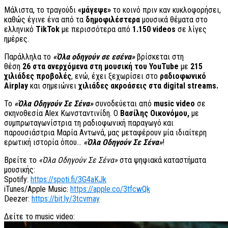
Μάλιστα, το τραγούδι
«μάγεψε»
το κοινό πριν καν κυκλοφορήσει,
καθώς έγινε ένα από τα
δημοφιλέστερα
μουσικά θέματα στο
ελληνικό
TikTok
με περισσότερα από
1.150 videos
σε λίγες
ημέρες.
Παράλληλα το
«Όλα οδηγούν σε εσένα»
βρίσκεται στη
θέση
26 στα ανερχόμενα στη μουσική του YouTube
με
215
χιλιάδες προβολές
, ενώ, έχει ξεχωρίσει στο
ραδιοφωνικό
Airplay
και σημειώνει
χιλιάδες ακροάσεις στα digital streams.
Το
«Όλα Οδηγούν Σε Σένα»
συνοδεύεται από
music video
σε
σκηνοθεσία Alex Κωνσταντινίδη. Ο
Βασίλης Οικονόμου,
με
συμπρωταγωνίστρια τη ραδιοφωνική παραγωγό και
παρουσιάστρια Μαρία Αντωνά, μας μεταφέρουν μία ιδιαίτερη
ερωτική ιστορία όπου…
«Όλα Οδηγούν Σε Σένα»
!
Βρείτε το
«Όλα Οδηγούν Σε Σένα»
στα ψηφιακά καταστήματα
μουσικής:
Spotify:
https://spoti.fi/3G4aKJk
iTunes/Apple Music:
https://apple.co/3tfcwQk
Deezer:
https://bit.ly/3tcvmay
Δείτε το music video: