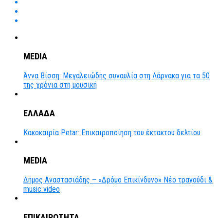
MEDIA
Άννα Βίσση: Μεγαλειώδης συναυλία στη Λάρνακα για τα 50
της χρόνια στη μουσική
ΕΛΛΑΔΑ
Κακοκαιρία Petar: Επικαιροποίηση του έκτακτου δελτίου
MEDIA
Δήμος Αναστασιάδης – «Δρόμο Επικίνδυνο» Νέο τραγούδι &
music video
ΕΠΙΚΑΙΡΟΤΗΤΑ