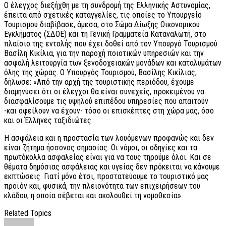
Ο έλεγχος διεξήχθη με τη συνδρομή της Ελληνικής Αστυνομίας,
έπειτα από σχετικές καταγγελίες, τις οποίες το Υπουργείο
Τουρισμού διαβίβασε, άμεσα, στο Σώμα Δίωξης Οικονομικού
Εγκλήματος (ΣΔΟΕ) και τη Γενική Γραμματεία Καταναλωτή, στο
πλαίσιο της εντολής που έχει δοθεί από τον Υπουργό Τουρισμού
Βασίλη Κικίλια, για την παροχή ποιοτικών υπηρεσιών και την
ασφαλή λειτουργία των ξενοδοχειακών μονάδων και καταλυμάτων
όλης της χώρας. Ο Υπουργός Τουρισμού, Βασίλης Κικίλιας,
δήλωσε: «Από την αρχή της τουριστικής περιόδου, έχουμε
διαμηνύσει ότι οι έλεγχοι θα είναι συνεχείς, προκειμένου να
διασφαλίσουμε τις υψηλού επιπέδου υπηρεσίες που απαιτούν
-και οφείλουν να έχουν- τόσο οι επισκέπτες στη χώρα μας, όσο
και οι Έλληνες ταξιδιώτες.
Η ασφάλεια και η προστασία των λουόμενων προφανώς και δεν
είναι ζήτημα ήσσονος σημασίας. Οι νόμοι, οι οδηγίες και τα
πρωτόκολλα ασφαλείας είναι για να τους τηρούμε όλοι. Και σε
θέματα δημόσιας ασφάλειας και υγείας δεν πρόκειται να κάνουμε
εκπτώσεις. Γιατί μόνο έτσι, προστατεύουμε το τουριστικό μας
προϊόν και, φυσικά, την πλειονότητα των επιχειρήσεων του
κλάδου, η οποία σέβεται και ακολουθεί τη νομοθεσία».
Related Topics