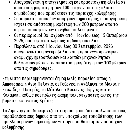
Απαγορεύεται η επαγγελματική και ερασιτεχνική αλιεία σε
απόσταση μικρότερη των 100 μέτρων από τις πλωτές
σημαδούρες που οριοθετούν τις περιοχές κολύμβησης.
Σε παραλίες όπου δεν υπάρχουν σημαντήρες, η απαγόρευση
ισχύει σε απόσταση μικρότερη των 200 μέτρων από το
σημείο όπου φτάνουν συνήθως οι λουόμενοι.
Οι περιορισμοί θα ισχύουν από 1 Ιουνίου έως 15 Οκτωβρίου
2026, από την ανατολή έως τη δύση του ηλίου.
Παράλληλα, από 1 Ιουνίου έως 30 Σεπτεμβρίου 2026
απαγορεύεται η αγκυροβολία και η προσέγγιση σκαφών
αναψυχής, ημερόπλοιων και λοιπών μηχανοκίνητων
θαλάσσιων μέσων σε απόσταση μικρότερη των 100 μέτρων
από τις σημαδούρες.
Στη λίστα περιλαμβάνονται δημοφιλείς παραλίες όπως η
Αμμουδάρα, η Αγία Πελαγία, οι Γούρνες, η Ανάληψη, τα Μάλια, η
Σταλίδα, ο Ποταμός, τα Μάταλα, ο Κόκκινος Πύργος και το
Καλαμάκι, καθώς και πολλές ακόμη πολυσύχναστες ακτές της
βόρειας και νότιας Κρήτης.
Το Λιμεναρχείο διευκρινίζει ότι η απόφαση δεν απαλλάσσει τους
παραθαλάσσιους δήμους από την υποχρέωση τοποθέτησης των
προβλεπόμενων σημαντήρων για την οριοθέτηση των περιοχών
κολύμβησης.